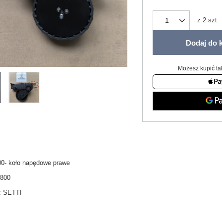
z
2
szt.
Dodaj do 
Możesz kupić ta
00- koło napędowe prawe
V800
:
SETTI