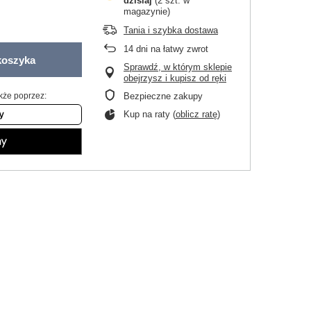
dzisiaj
(2 szt. w
magazynie)
Tania i szybka dostawa
14
dni na łatwy zwrot
koszyka
Sprawdź, w którym sklepie
obejrzysz i kupisz od ręki
kże poprzez:
Bezpieczne zakupy
Kup na raty (
oblicz ratę
)