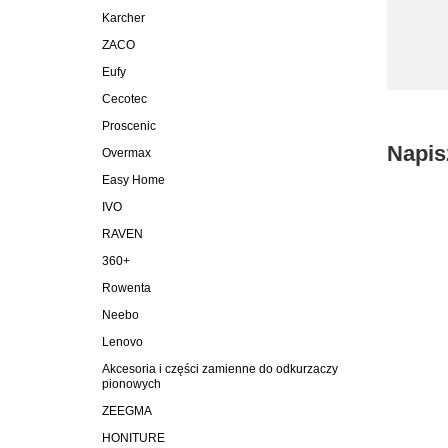
Karcher
ZACO
Eufy
Cecotec
Proscenic
Napis
Overmax
Easy Home
IVO
RAVEN
360+
Rowenta
Neebo
Lenovo
Akcesoria i części zamienne do odkurzaczy
pionowych
ZEEGMA
HONITURE