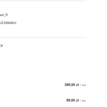
eel_R
 6 miesięcy
CY
399,00 zł
/
szt.
89,00 zł
/
szt.