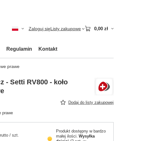
0,00 zł
Zaloguj się
Listy zakupowe
Regulamin
Kontakt
dowe prawe
 - Setti RV800 - koło
we
Dodaj do listy zakupowej
e prawe
Produkt dostępny w bardzo
rutto
/
szt.
małej ilości
Wysyłka