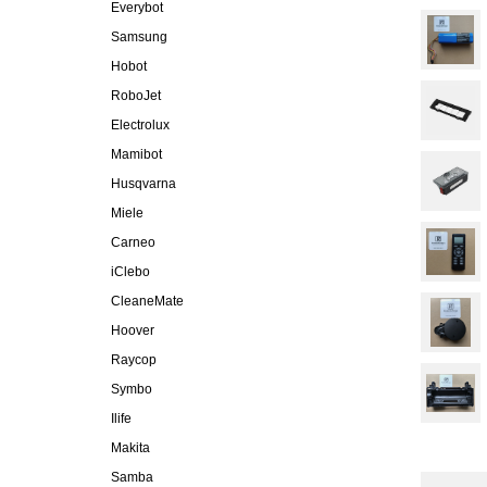
Everybot
Samsung
Hobot
RoboJet
Electrolux
Mamibot
Husqvarna
Miele
Carneo
iClebo
CleaneMate
Hoover
Raycop
Symbo
Ilife
Makita
Samba