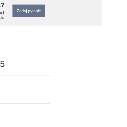
a?
Zadaj pytanie
a i
ch.
/5