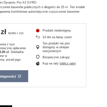
hin Dynamic Pro X2 GYRO
zczenia basenów publicznych o długości do 25 m. Ten środek
apewnia komfortowe automatyczne czyszczenie basenów
zł
Produkt niedostępny
brutto
/
szt.
14
dni na łatwy zwrot
Ten produkt nie jest
ienia z tym
dostępny w sklepie
nieczne opłacenie
stacjonarnym
9,00 zł
. Dokładne
ane w
Bezpieczne zakupy
ia, przed jego
Kup na raty (
oblicz ratę
)
stępności