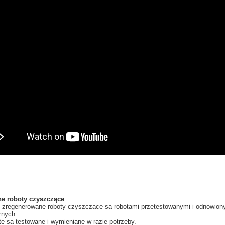
e roboty czyszczące
 zregenerowane roboty czyszczące są robotami przetestowanymi i odnowiony
znych.
e są testowane i wymieniane w razie potrzeby.