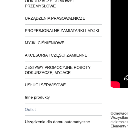
ODKURZACZE DOMOWE i
PRZEMYSŁOWE
URZĄDZENIA PRASOWALNICZE
PROFESJONALNE ZAMIATARKI I MYJKI
MYJKI CIŚNIENIOWE
AKCESORIA I CZĘŚCI ZAMIENNE
ZESTAWY PROMOCYJNE ROBOTY
ODKURZACZE, MYJACE
USŁUGI SERWISOWE
Inne produkty
Outlet
Odnowion
Wszystkie
Urządzenia dla domu automatyczne
elektronic
Elementy t