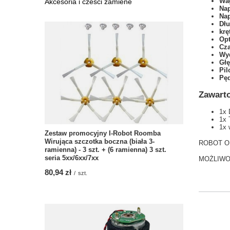
Wag
Akcesoria i czesci zamiene
Nap
Nap
Dłu
krę
Opt
Cza
Wyd
Głę
Pil
Pęd
Zawarto
1x 
1x 
1x 
Zestaw promocyjny I-Robot Roomba
Wirująca szczotka boczna (biała 3-
ROBOT O
ramienna) - 3 szt. + (6 ramienna) 3 szt.
seria 5xx/6xx/7xx
MOŻLIWO
80,94 zł
/
szt.