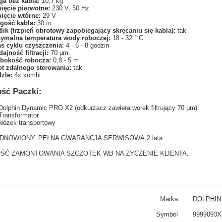
a bez kabla:
10,7 kg
ięcie pierwotne:
230 V, 50 Hz
ięcie wtórne:
29 V
gość kabla:
30 m
tlik (trzpień obrotowy zapobiegający skręcaniu się kabla):
tak
ymalna temperatura wody roboczej:
18 - 32 ° C
s cyklu czyszczenia:
4 - 6 - 8 godzin
ajność filtracji:
70 μm
bokość robocza:
0,8 - 5 m
ot zdalnego sterowania:
tak
zle:
4x kombi
ść Paczki:
Dolphin Dynamic PRO X2 (odkurzacz zawiera worek filtrujący 70 μm)
Transformator
wózek transportowy
DNOWIONY. PEŁNA GWARANCJA SERWISOWA 2 lata
ŚĆ ZAMONTOWANIA SZCZOTEK WB NA ŻYCZENIE KLIENTA.
Marka
DOLPHIN
Symbol
9999093