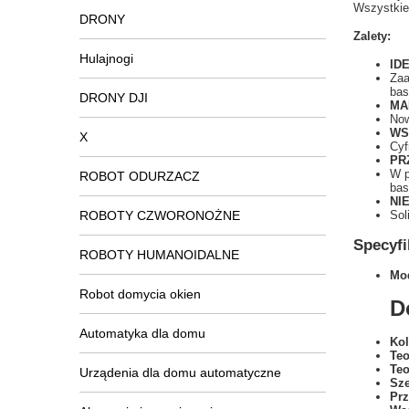
Wszystkie
DRONY
Zalety:
Hulajnogi
ID
Zaa
bas
DRONY DJI
MA
Now
WS
X
Cyf
PR
W p
ROBOT ODURZACZ
bas
NI
ROBOTY CZWORONOŻNE
Sol
Specyfi
ROBOTY HUMANOIDALNE
Mod
Robot domycia okien
D
Automatyka dla domu
Kol
Teo
Teo
Urządenia dla domu automatyczne
Sze
Prz