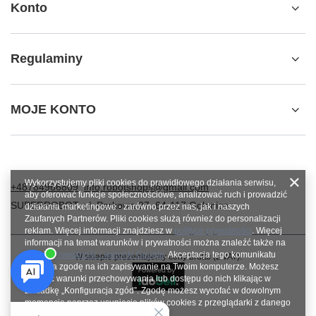
Konto
Regulaminy
MOJE KONTO
Wykorzystujemy pliki cookies do prawidłowego działania serwisu,
+48784966809
info.robotshops@gmail.com
aby oferować funkcje społecznościowe, analizować ruch i prowadzić
SUPERROBOT
,
ul. Parkowa 27
,
64-117
Gołanice
działania marketingowe - zarówno przez nas, jak i naszych
Zaufanych Partnerów. Pliki cookies służą również do personalizacji
reklam. Więcej informacji znajdziesz w
polityce prywatności
. Więcej
informacji na temat warunków i prywatności można znaleźć także na
stronie
Prywatność i warunki Google
. Akceptacja tego komunikatu
W sklepie prezentujemy ceny brutto (z VAT).
oznacza zgodę na ich zapisywanie na Twoim komputerze. Możesz
określić warunki przechowywania lub dostępu do nich klikając w
zakładkę „Konfiguracja zgód”. Zgodę możesz wycofać w dowolnym
momencie poprzez usunięcie plików cookies z przeglądarki z danego
urządzenia końcowego.