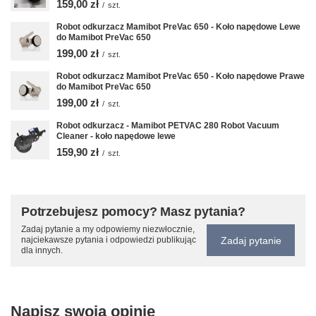
159,00 zł
/
szt.
Robot odkurzacz Mamibot PreVac 650 - Koło napędowe Lewe
do Mamibot PreVac 650
199,00 zł
/
szt.
Robot odkurzacz Mamibot PreVac 650 - Koło napędowe Prawe
do Mamibot PreVac 650
199,00 zł
/
szt.
Robot odkurzacz - Mamibot PETVAC 280 Robot Vacuum
Cleaner - koło napędowe lewe
159,90 zł
/
szt.
Potrzebujesz pomocy? Masz pytania?
Zadaj pytanie a my odpowiemy niezwłocznie,
Zadaj pytanie
najciekawsze pytania i odpowiedzi publikując
dla innych.
Napisz swoją opinię