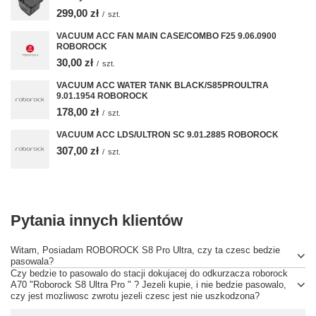
299,00 zł
/
szt.
VACUUM ACC FAN MAIN CASE/COMBO F25 9.06.0900
ROBOROCK
30,00 zł
/
szt.
VACUUM ACC WATER TANK BLACK/S85PROULTRA
9.01.1954 ROBOROCK
178,00 zł
/
szt.
VACUUM ACC LDS/ULTRON SC 9.01.2885 ROBOROCK
307,00 zł
/
szt.
Pytania innych klientów
Witam, Posiadam ROBOROCK S8 Pro Ultra, czy ta czesc bedzie
pasowala?
Czy bedzie to pasowalo do stacji dokujacej do odkurzacza roborock
A70 "Roborock S8 Ultra Pro " ? Jezeli kupie, i nie bedzie pasowalo,
czy jest mozliwosc zwrotu jezeli czesc jest nie uszkodzona?