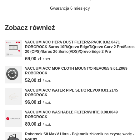
Gwarancja 6 miesięcy
Zobacz również
VACUUM ACC HEPA DUST FILTER/2-PACK 8.02.0471
ROBOROCK Saros 10R/Qrevo EdgeT/Qrevo Curv 2 Pro/Saros
20 (CPS)/Saros 20 Sonic(VDS)/Qrevo Edge 2 Pro
69,00 zł
/
szt.
VACUUM ACC MOP CLOTH MOUNT/Q REVO0/5 9.01.2069
ROBOROCK
52,00 zł
/
szt.
VACUUM ACC WATER PIPE SET/Q REVO0 9.01.2145
ROBOROCK
96,00 zł
/
szt.
VACUUM ACC WASHABLE FILTER/WHITE 8.08.0049
ROBOROCK
89,00 zł
/
szt.
Roborock S8 MaxV Ultra - Pojemnik zbiornik na czystą wodę -
czarny