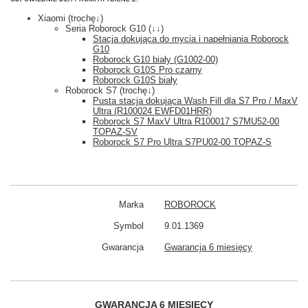
Xiaomi (trochę↓)
Seria Roborock G10 (↓↓)
Stacja dokująca do mycia i napełniania Roborock
G10
Roborock G10 biały (G1002-00)
Roborock G10S Pro czarny
Roborock G10S biały
Roborock S7 (trochę↓)
Pusta stacja dokująca Wash Fill dla S7 Pro / MaxV
Ultra (R100024 EWFD01HRR)
Roborock S7 MaxV Ultra R100017 S7MU52-00
TOPAZ-SV
Roborock S7 Pro Ultra S7PU02-00 TOPAZ-S
Marka
ROBOROCK
Symbol
9.01.1369
Gwarancja
Gwarancja 6 miesięcy
GWARANCJA 6 MIESIĘCY