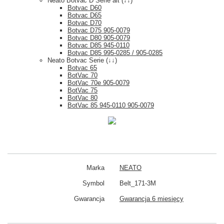
Neato Botvac D Serie alt (↓↓)
Botvac D60
Botvac D65
Botvac D70
Botvac D75 905-0079
Botvac D80 905-0079
Botvac D85 945-0110
Botvac D85 995-0285 / 905-0285
Neato Botvac Serie (↓↓)
Botvac 65
BotVac 70
BotVac 70e 905-0079
BotVac 75
BotVac 80
BotVac 85 945-0110 905-0079
Marka
NEATO
Symbol
Belt_171-3M
Gwarancja
Gwarancja 6 miesięcy