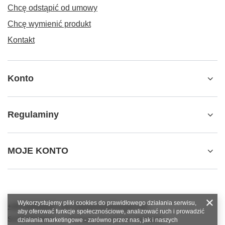
Chcę odstąpić od umowy
Chcę wymienić produkt
Kontakt
Konto
Regulaminy
MOJE KONTO
Wykorzystujemy pliki cookies do prawidłowego działania serwisu,
+48784966809
info.robotshops@gmail.com
aby oferować funkcje społecznościowe, analizować ruch i prowadzić
SUPERROBOT
,
ul. Parkowa 27
,
64-117
Gołanice
działania marketingowe - zarówno przez nas, jak i naszych