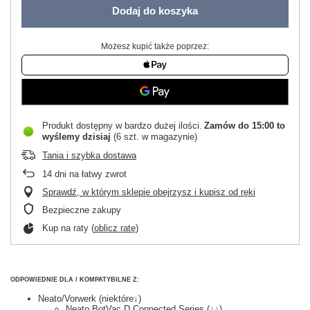
Dodaj do koszyka
Możesz kupić także poprzez:
Produkt dostępny w bardzo dużej ilości
Zamów do
15:00 to
wyślemy dzisiaj
(6 szt. w magazynie)
Tania i szybka dostawa
14
dni na łatwy zwrot
Sprawdź, w którym sklepie obejrzysz i kupisz od ręki
Bezpieczne zakupy
Kup na raty (
oblicz ratę
)
ODPOWIEDNIE DLA / KOMPATYBILNE Z:
Neato/Vorwerk (niektóre↓)
Neato BotVac D Connected Series (↓↓)