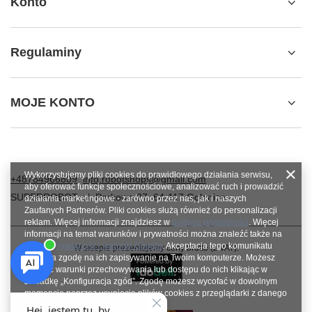
Konto
Regulaminy
MOJE KONTO
Wykorzystujemy pliki cookies do prawidłowego działania serwisu,
+48784966809
info.robotshops@gmail.com
aby oferować funkcje społecznościowe, analizować ruch i prowadzić
SUPERROBOT
,
ul. Parkowa 27
,
64-117
Gołanice
działania marketingowe - zarówno przez nas, jak i naszych
Zaufanych Partnerów. Pliki cookies służą również do personalizacji
reklam. Więcej informacji znajdziesz w
polityce prywatności
. Więcej
informacji na temat warunków i prywatności można znaleźć także na
stronie
Prywatność i warunki Google
. Akceptacja tego komunikatu
W sklepie prezentujemy ceny brutto (z VAT).
oznacza zgodę na ich zapisywanie na Twoim komputerze. Możesz
określić warunki przechowywania lub dostępu do nich klikając w
zakładkę „Konfiguracja zgód”. Zgodę możesz wycofać w dowolnym
momencie poprzez usunięcie plików cookies z przeglądarki z danego
urządzenia końcowego.