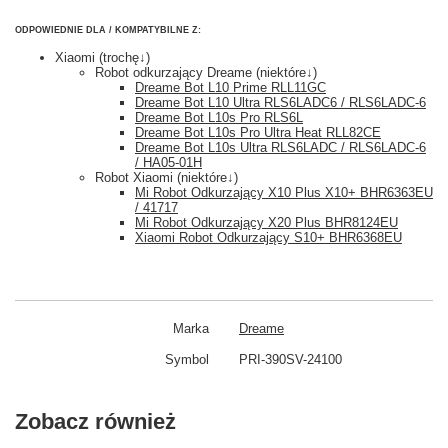
ODPOWIEDNIE DLA / KOMPATYBILNE Z:
Xiaomi (trochę↓)
Robot odkurzający Dreame (niektóre↓)
Dreame Bot L10 Prime RLL11GC
Dreame Bot L10 Ultra RLS6LADC6 / RLS6LADC-6
Dreame Bot L10s Pro RLS6L
Dreame Bot L10s Pro Ultra Heat RLL82CE
Dreame Bot L10s Ultra RLS6LADC / RLS6LADC-6
/ HA05-01H
Robot Xiaomi (niektóre↓)
Mi Robot Odkurzający X10 Plus X10+ BHR6363EU
/ 41717
Mi Robot Odkurzający X20 Plus BHR8124EU
Xiaomi Robot Odkurzający S10+ BHR6368EU
Marka
Dreame
Symbol
PRI-390SV-24100
Zobacz również