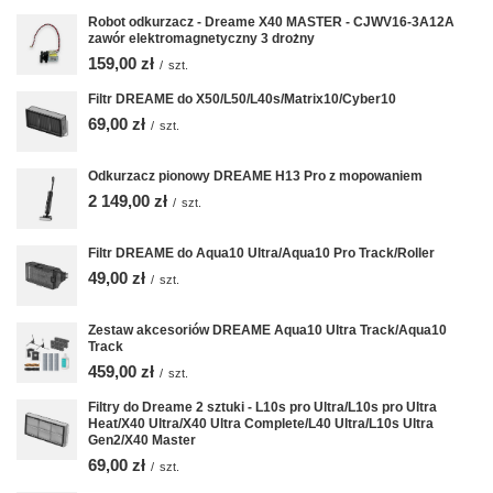
Robot odkurzacz - Dreame X40 MASTER - CJWV16-3A12A
zawór elektromagnetyczny 3 drożny
159,00 zł
/
szt.
Filtr DREAME do X50/L50/L40s/Matrix10/Cyber10
69,00 zł
/
szt.
Odkurzacz pionowy DREAME H13 Pro z mopowaniem
2 149,00 zł
/
szt.
Filtr DREAME do Aqua10 Ultra/Aqua10 Pro Track/Roller
49,00 zł
/
szt.
Zestaw akcesoriów DREAME Aqua10 Ultra Track/Aqua10
Track
459,00 zł
/
szt.
Filtry do Dreame 2 sztuki - L10s pro Ultra/L10s pro Ultra
Heat/X40 Ultra/X40 Ultra Complete/L40 Ultra/L10s Ultra
Gen2/X40 Master
69,00 zł
/
szt.