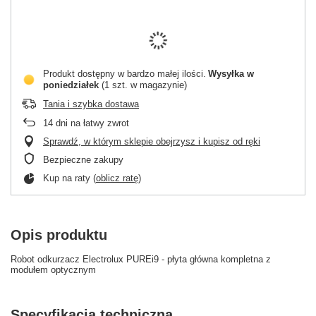
Produkt dostępny w bardzo małej ilości
Wysyłka
w
poniedziałek
(1 szt. w magazynie)
Tania i szybka dostawa
14
dni na łatwy zwrot
Sprawdź, w którym sklepie obejrzysz i kupisz od ręki
Bezpieczne zakupy
Kup na raty (
oblicz ratę
)
Opis produktu
Robot odkurzacz Electrolux PUREi9 - płyta główna kompletna z
modułem optycznym
Specyfikacja techniczna