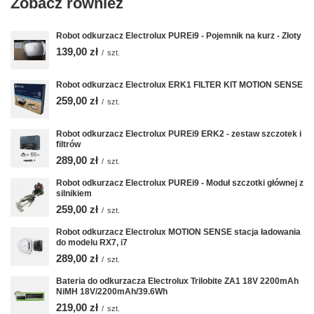
Zobacz również
Robot odkurzacz Electrolux PUREi9 - Pojemnik na kurz - Złoty
139,00 zł
/
szt.
Robot odkurzacz Electrolux ERK1 FILTER KIT MOTION SENSE
259,00 zł
/
szt.
Robot odkurzacz Electrolux PUREi9 ERK2 - zestaw szczotek i
filtrów
289,00 zł
/
szt.
Robot odkurzacz Electrolux PUREi9 - Moduł szczotki głównej z
silnikiem
259,00 zł
/
szt.
Robot odkurzacz Electrolux MOTION SENSE stacja ładowania
do modelu RX7, i7
289,00 zł
/
szt.
Bateria do odkurzacza Electrolux Trilobite ZA1 18V 2200mAh
NiMH 18V/2200mAh/39.6Wh
219,00 zł
/
szt.