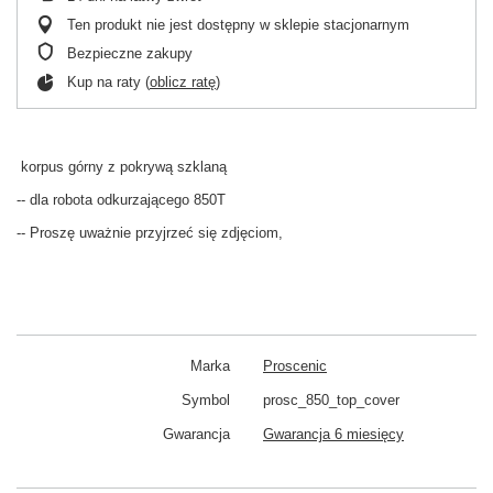
Ten produkt nie jest dostępny w sklepie stacjonarnym
Bezpieczne zakupy
Kup na raty (
oblicz ratę
)
korpus górny z pokrywą szklaną
-- dla robota odkurzającego 850T
-- Proszę uważnie przyjrzeć się zdjęciom,
Marka
Proscenic
Symbol
prosc_850_top_cover
Gwarancja
Gwarancja 6 miesięcy