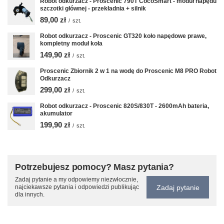
Robot odkurzacz - Proscenic 790T CocoSmart - moduł napędu
szczotki głównej - przekładnia + silnik
89,00 zł
/
szt.
Robot odkurzacz - Proscenic GT320 koło napędowe prawe,
kompletny moduł koła
149,90 zł
/
szt.
Proscenic Zbiornik 2 w 1 na wodę do Proscenic M8 PRO Robot
Odkurzacz
299,00 zł
/
szt.
Robot odkurzacz - Proscenic 820S/830T - 2600mAh bateria,
akumulator
199,90 zł
/
szt.
Potrzebujesz pomocy? Masz pytania?
Zadaj pytanie a my odpowiemy niezwłocznie,
Zadaj pytanie
najciekawsze pytania i odpowiedzi publikując
dla innych.