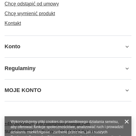
Chcę odstąpić od umowy
Chcę wymienić produkt
Kontakt
Konto
Regulaminy
MOJE KONTO
Wykorzystujemy pliki cookies do prawidłowego działania serwisu,
+48784966809
info.robotshops@gmail.com
aby oferować funkcje społecznościowe, analizować ruch i prowadzić
SUPERROBOT
,
ul. Parkowa 27
,
64-117
Gołanice
działania marketingowe - zarówno przez nas, jak i naszych