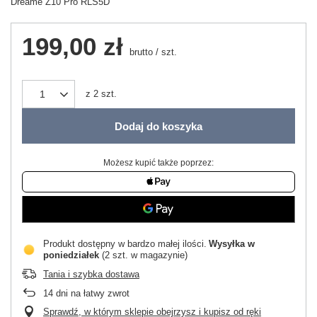
Dreame Z10 Pro RLS5D
199,00 zł
brutto
/
szt.
z
2
szt.
Dodaj do koszyka
Możesz kupić także poprzez:
Produkt dostępny w bardzo małej ilości
Wysyłka
w
poniedziałek
(2 szt. w magazynie)
Tania i szybka dostawa
14
dni na łatwy zwrot
Sprawdź, w którym sklepie obejrzysz i kupisz od ręki