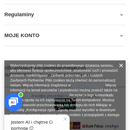
Regulaminy
MOJE KONTO
Wykorzystujemy pliki cookies do prawidłowego działania serwisu,
+48784966809
info.robotshops@gmail.com
aby oferować funkcje społecznościowe, analizować ruch i prowadzić
SUPERROBOT
,
ul. Parkowa 27
,
64-117
Gołanice
działania marketingowe - zarówno przez nas, jak i naszych
Zaufanych Partnerów. Pliki cookies służą również do personalizacji
reklam. Więcej informacji znajdziesz w
polityce prywatności
. Więcej
informacji na temat warunków i prywatności można znaleźć także na
stronie
Prywatność i warunki Google
. Akceptacja tego komunikatu
W sklepie prezentujemy ceny brutto (z VAT).
oznacza zgodę na ich zapisywanie na Twoim komputerze. Możesz
określić warunki przechowywania lub dostępu do nich klikając w
zakładkę „Konfiguracja zgód”. Zgodę możesz wycofać w dowolnym
momencie poprzez usunięcie plików cookies z przeglądarki z danego
urządzenia końcowego.