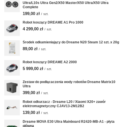
Ultra/L10s Ultra Gen2/X50 Master/X50 Ultra/X50 Ultra
Complete
199,00 zł
/
szt.
Robot koszący DREAME A1 Pro 1000
4 299,00 zł
/
szt.
Środek odkamieniający do Dreame N20 Steam 12 szt. x 20g
89,00 zł
/
szt.
Robot koszący DREAME A2 2000
5 999,00 zł
/
szt.
Zestaw do podłącaczenia wody robotów Dreame Matrix10
Ultra
399,00 zł
/
szt.
Robot odkurzacz - Dreame L20 / Xiaomi X20+ zawór
elektromagnetyczny CJAV13-2M12B2
139,00 zł
/
szt.
Dreame MOVA E30 Ultra Mainboard R2420-MB-A1 - płyta
główna