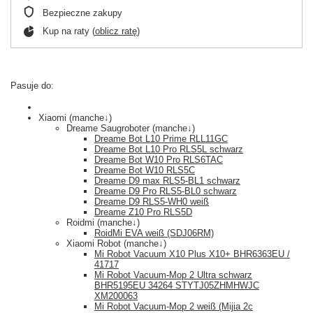
Bezpieczne zakupy
Kup na raty (
oblicz ratę
)
Pasuje do:
Xiaomi (manche↓)
Dreame Saugroboter (manche↓)
Dreame Bot L10 Prime RLL11GC
Dreame Bot L10 Pro RLS5L schwarz
Dreame Bot W10 Pro RLS6TAC
Dreame Bot W10 RLS5C
Dreame D9 max RLS5-BL1 schwarz
Dreame D9 Pro RLS5-BL0 schwarz
Dreame D9 RLS5-WH0 weiß
Dreame Z10 Pro RLS5D
Roidmi (manche↓)
RoidMi EVA weiß (SDJ06RM)
Xiaomi Robot (manche↓)
Mi Robot Vacuum X10 Plus X10+ BHR6363EU /
41717
Mi Robot Vacuum-Mop 2 Ultra schwarz
BHR5195EU 34264 STYTJ05ZHMHWJC
XM200063
Mi Robot Vacuum-Mop 2 weiß (Mijia 2c