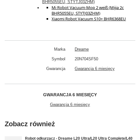
BHR5055EU, STYTJ03ZHM)
Mi Robot Vacuum-Mop 2 weiß (Mijia 2c
BHR5055EU, STYTJ03ZHM)
Xiaomi Robot Vacuum S10+ BHR6368EU
Marka
Dreame
Symbol
20N704SF50
Gwarancja
Gwarancja 6 miesięcy
GWARANCJA 6 MIESIĘCY
Gwarancja 6 miesięcy
Zobacz również
Robot odkurzacz - Dreame L20 Ultra/L20 Ultra Complete/L40