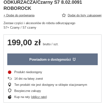
ODKURZACZA/Czarny S7 8.02.0091
ROBOROCK
+ Dodaj do porównania
Dodaj do listy zakupowej
Zestaw części i akcesoriów do robota odkurzającego
S7+ Czarny / S7 czarny
199,00 zł
brutto
/
szt.
Powiadom o dostępności
Produkt niedostępny
14
dni na łatwy zwrot
Ten produkt nie jest dostępny w sklepie stacjonarnym
Bezpieczne zakupy
Kup na raty (
oblicz ratę
)