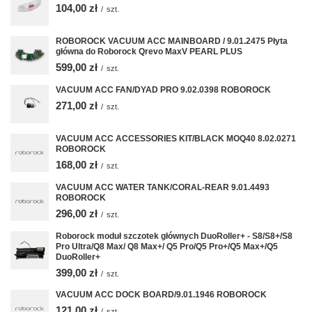
104,00 zł
/
szt.
ROBOROCK VACUUM ACC MAINBOARD / 9.01.2475 Płyta
główna do Roborock Qrevo MaxV PEARL PLUS
599,00 zł
/
szt.
VACUUM ACC FAN/DYAD PRO 9.02.0398 ROBOROCK
271,00 zł
/
szt.
VACUUM ACC ACCESSORIES KIT/BLACK MOQ40 8.02.0271
ROBOROCK
168,00 zł
/
szt.
VACUUM ACC WATER TANK/CORAL-REAR 9.01.4493
ROBOROCK
296,00 zł
/
szt.
Roborock moduł szczotek głównych DuoRoller+ - S8/S8+/S8
Pro Ultra/Q8 Max/ Q8 Max+/ Q5 Pro/Q5 Pro+/Q5 Max+/Q5
DuoRoller+
399,00 zł
/
szt.
VACUUM ACC DOCK BOARD/9.01.1946 ROBOROCK
121,00 zł
/
szt.