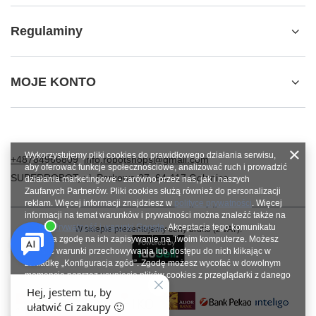
Regulaminy
MOJE KONTO
Wykorzystujemy pliki cookies do prawidłowego działania serwisu,
+48784966809
info.robotshops@gmail.com
aby oferować funkcje społecznościowe, analizować ruch i prowadzić
SUPERROBOT
,
ul. Parkowa 27
,
64-117
Gołanice
działania marketingowe - zarówno przez nas, jak i naszych
Zaufanych Partnerów. Pliki cookies służą również do personalizacji
reklam. Więcej informacji znajdziesz w
polityce prywatności
. Więcej
informacji na temat warunków i prywatności można znaleźć także na
stronie
Prywatność i warunki Google
. Akceptacja tego komunikatu
W sklepie prezentujemy ceny brutto (z VAT).
oznacza zgodę na ich zapisywanie na Twoim komputerze. Możesz
określić warunki przechowywania lub dostępu do nich klikając w
zakładkę „Konfiguracja zgód”. Zgodę możesz wycofać w dowolnym
momencie poprzez usunięcie plików cookies z przeglądarki z danego
urządzenia końcowego.
Zamknij