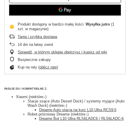
Produkt dostępny w bardzo małej ilości
Wysyłka
jutro
(1
szt. w magazynie)
Tania i szybka dostawa
14
dni na łatwy zwrot
Sprawdź, w którym sklepie obejrzysz i kupisz od ręki
Bezpieczne zakupy
Kup na raty (
oblicz ratę
)
PASUJE DO / KOMPATYBILNE Z:
Xiaomi (niektóre↓)
Stacje ssące (Auto Desert Dock) / systemy myjące (Auto
Wash Dock) (niektóre↓)
Dreame Auto stacja na kurz L10 Ultra RCS9-5
Robot próżniowy Dreame (niektóre↓)
Dreame Bot L10 Ultra RLS6LADC6 / RLS6LADC-6