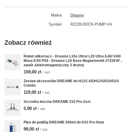
Marka
Dreame
Symbol
R2228-DOCK-PUMP-V4
Zobacz również
Robot odkurzacz - Dreame L10s Ultra/ L20 Ultra /L40/ X40/
Mova E30/ P50 - Dreame L20 Base Magnetventil JYZSF4F ,
zawór elektromagnetyczny 3 drożny
159,00 zł
/
szt.
Zestaw akcesoriów DREAME do H12S AE/H12S/G10/G10
Combo
119,00 zł
/
szt.
Szczotka boczna DREAME Z10 Pro 2szt.
5,90 zł
/
szt.
Płyn do podłóg DREAME 500ml do H15 Pro Heat
99,00 zł
/
szt.