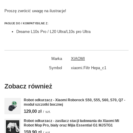
Proszę zwrócić uwagę na ilustracje!
PASUJE DO / KOMPATYBILNE Z:
Dreame L10s Pro / L20 Ultra/L10s pro Ultra
Marka
XIAOMI
Symbol
xiaomi.Filtr Hepa_c1
Zobacz również
Robot odkurzacz - Xiaomi Roborock S50, S55, S60, S70, Q7 -
moduł szczotki bocznej
129,00 zł
/
szt.
Robot odkurzacz - zasilacz stacji ładowania do Xiaomi Mi
Robot Mop Pro, biały oraz Mijia Essential G1 MJSTG1
159,90 zł
/
szt.