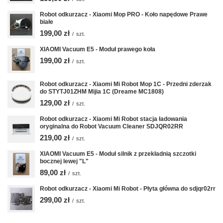
Robot odkurzacz - Xiaomi Mop PRO - Koło napędowe Prawe
białe
199,00 zł
/
szt.
XIAOMI Vacuum E5 - Moduł prawego koła
199,00 zł
/
szt.
Robot odkurzacz - Xiaomi Mi Robot Mop 1C - Przedni zderzak
do STYTJ01ZHM Mijia 1C (Dreame MC1808)
129,00 zł
/
szt.
Robot odkurzacz - Xiaomi Mi Robot stacja ładowania
oryginalna do Robot Vacuum Cleaner SDJQR02RR
219,00 zł
/
szt.
XIAOMI Vacuum E5 - Moduł silnik z przekładnią szczotki
bocznej lewej "L"
89,00 zł
/
szt.
Robot odkurzacz - Xiaomi Mi Robot - Płyta główna do sdjqr02rr
299,00 zł
/
szt.