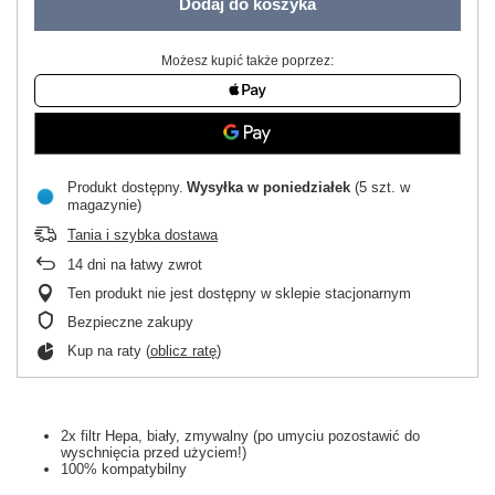
Dodaj do koszyka
Możesz kupić także poprzez:
Produkt dostępny
Wysyłka
w poniedziałek
(5 szt. w
magazynie)
Tania i szybka dostawa
14
dni na łatwy zwrot
Ten produkt nie jest dostępny w sklepie stacjonarnym
Bezpieczne zakupy
Kup na raty (
oblicz ratę
)
2x filtr Hepa, biały, zmywalny (po umyciu pozostawić do
wyschnięcia przed użyciem!)
100% kompatybilny