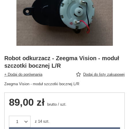
Robot odkurzacz - Zeegma Vision - moduł
szczotki bocznej L/R
+ Dodaj do porównania
Dodaj do listy zakupowej
Zeegma Vision - moduł szczotki bocznej L/R
89,00 zł
brutto
/
szt.
z
14
szt.