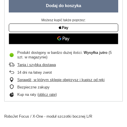
Dodaj do koszyka
Możesz kupić także poprzez:
Produkt dostępny w bardzo dużej ilości
Wysyłka
jutro
(5
szt. w magazynie)
Tania i szybka dostawa
14
dni na łatwy zwrot
Sprawdź, w którym sklepie obejrzysz i kupisz od ręki
Bezpieczne zakupy
Kup na raty (
oblicz ratę
)
RoboJet Focus / X-One - moduł szczotki bocznej L/R