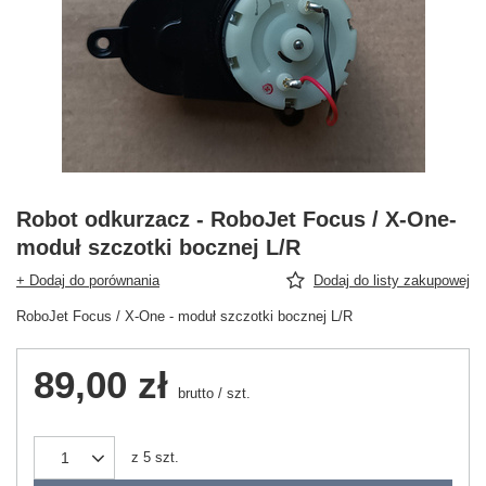
Robot odkurzacz - RoboJet Focus / X-One-
moduł szczotki bocznej L/R
+ Dodaj do porównania
Dodaj do listy zakupowej
RoboJet Focus / X-One - moduł szczotki bocznej L/R
89,00 zł
brutto
/
szt.
z
5
szt.