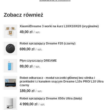
Zobacz również
Xiaomi/Dreame 3 worki na kurz L10/X10/X20 (oryginalne)
49,00 zł
/
szt.
Robot sprzątający Dreame F20 (czarny)
699,00 zł
/
szt.
Płyn czyszczący DREAME
89,00 zł
/
szt.
Robot odkurzacz - moduł szczotki głównej bez silnika i
przekładni i z kanałem ssącym Dreame L10s PRO/ L10 Ultra
czarny
189,00 zł
/
szt.
Robot sprzątający Dreame X50s Ultra (biały)
4 999,00 zł
/
szt.