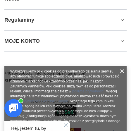
Regulaminy
MOJE KONTO
Wykorzystujemy pliki cookies do prawidłowego działania serwisu,
+48784966809
info.robotshops@gmail.com
aby oferować funkcje społecznościowe, analizować ruch i prowadzić
SUPERROBOT
,
ul. Parkowa 27
,
64-117
Gołanice
działania marketingowe - zarówno przez nas, jak i naszych
Zaufanych Partnerów. Pliki cookies służą również do personalizacji
reklam. Więcej informacji znajdziesz w
polityce prywatności
. Więcej
informacji na temat warunków i prywatności można znaleźć także na
stronie
Prywatność i warunki Google
. Akceptacja tego komunikatu
W sklepie prezentujemy ceny brutto (z VAT).
oznacza zgodę na ich zapisywanie na Twoim komputerze. Możesz
określić warunki przechowywania lub dostępu do nich klikając w
zakładkę „Konfiguracja zgód”. Zgodę możesz wycofać w dowolnym
momencie poprzez usunięcie plików cookies z przeglądarki z danego
urządzenia końcowego.