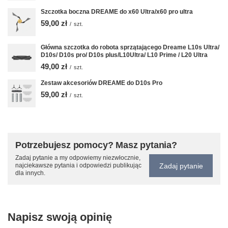
Szczotka boczna DREAME do x60 Ultra/x60 pro ultra
59,00 zł
/
szt.
Główna szczotka do robota sprzątającego Dreame L10s Ultra/
D10s/ D10s pro/ D10s plus/L10Ultra/ L10 Prime / L20 Ultra
49,00 zł
/
szt.
Zestaw akcesoriów DREAME do D10s Pro
59,00 zł
/
szt.
Potrzebujesz pomocy? Masz pytania?
Zadaj pytanie a my odpowiemy niezwłocznie,
Zadaj pytanie
najciekawsze pytania i odpowiedzi publikując
dla innych.
Napisz swoją opinię