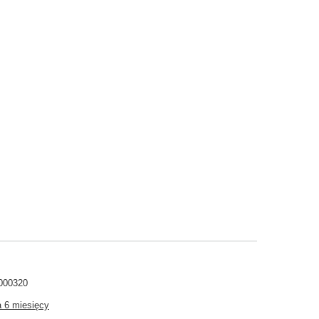
000320
 6 miesięcy