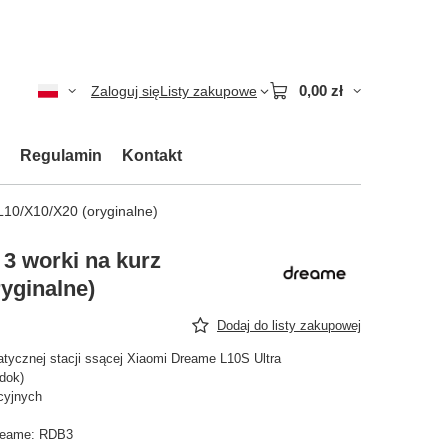
0,00 zł
Zaloguj się
Listy zakupowe
Regulamin
Kontakt
L10/X10/X20 (oryginalne)
3 worki na kurz
yginalne)
Dodaj do listy zakupowej
tycznej stacji ssącej Xiaomi Dreame L10S Ultra
dok)
cyjnych
reame: RDB3