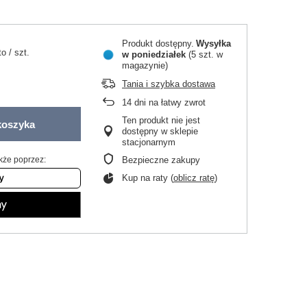
Produkt dostępny
Wysyłka
to
/
szt.
w poniedziałek
(5 szt. w
magazynie)
Tania i szybka dostawa
14
dni na łatwy zwrot
Ten produkt nie jest
koszyka
dostępny w sklepie
stacjonarnym
kże poprzez:
Bezpieczne zakupy
Kup na raty (
oblicz ratę
)