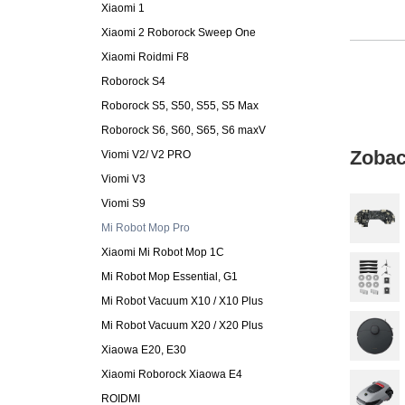
Xiaomi 1
Xiaomi 2 Roborock Sweep One
Xiaomi Roidmi F8
Roborock S4
Roborock S5, S50, S55, S5 Max
Roborock S6, S60, S65, S6 maxV
Zobac
Viomi V2/ V2 PRO
Viomi V3
Viomi S9
Mi Robot Mop Pro
Xiaomi Mi Robot Mop 1C
Mi Robot Mop Essential, G1
Mi Robot Vacuum X10 / X10 Plus
Mi Robot Vacuum X20 / X20 Plus
Xiaowa E20, E30
Xiaomi Roborock Xiaowa E4
ROIDMI