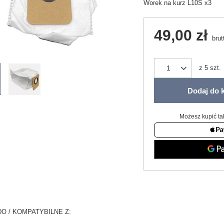
Worek na kurz L10S x3
49,00 zł
brut
z
5
szt.
Dodaj do 
Możesz kupić ta
O / KOMPATYBILNE Z: