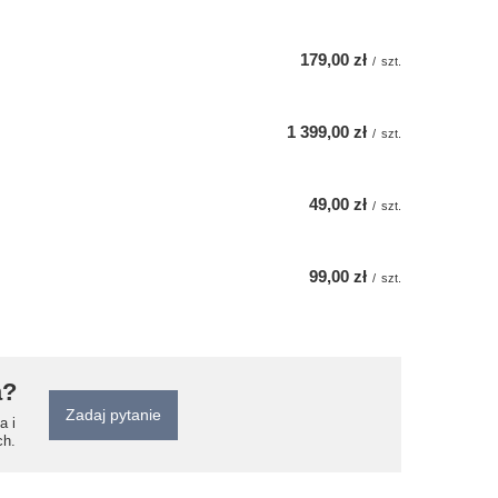
179,00 zł
/
szt.
1 399,00 zł
/
szt.
49,00 zł
/
szt.
99,00 zł
/
szt.
a?
Zadaj pytanie
a i
ch.