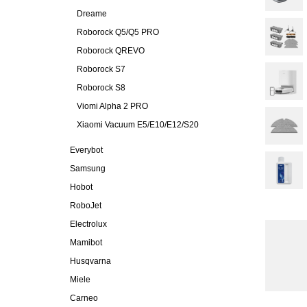
Dreame
Roborock Q5/Q5 PRO
Roborock QREVO
Roborock S7
Roborock S8
Viomi Alpha 2 PRO
Xiaomi Vacuum E5/E10/E12/S20
Everybot
Samsung
Hobot
RoboJet
Electrolux
Mamibot
Husqvarna
Miele
Carneo