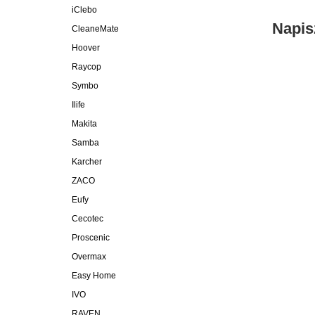
iClebo
Napis
CleaneMate
Hoover
Raycop
Symbo
Ilife
Makita
Samba
Karcher
ZACO
Eufy
Cecotec
Proscenic
Overmax
Easy Home
IVO
RAVEN