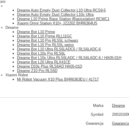
aomi
Dreame Auto Empty Dust Collector L10 Ultra RCS9-5
Dreame Auto Empty Dust Collector L10s Ultra
Dreame L10 Prime Base Station (Basisstation) RCWC1
Xiaomi Omni Station X10+ JZ2202 BHR6364US
Dreame
Dreame Bot L10 Prime
Dreame Bot L10 Prime RLL11GC
Dreame Bot L10 Pro RLS5L schwarz
Dreame Bot L10 Pro RLS5L weiss
Dreame Bot L10 Ultra RLS6LADC6 / RLS6LADC-6
Dreame Bot L10s Pro RLS6L
Dreame Bot L10s Ultra RLS6LADC / RLS6LADC-6 / HA05-01H
Dreame Bot L20 Ultra RLX41CE
Dreame D10s Plus RLS6AD HA05-01D
Dreame Z10 Pro RLS5D
Xiaomi Robot
Mi Robot Vacuum X10 Plus BHR6363EU / 41717
Marka
Dreame
Symbol
20010100
Gwarancja
Gwarancja