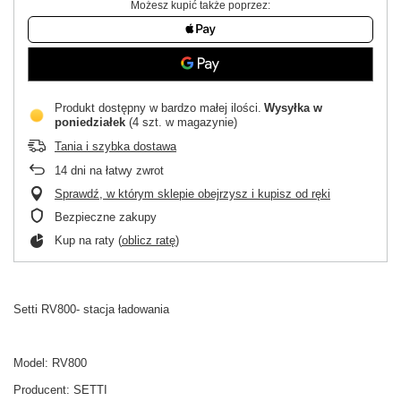
Możesz kupić także poprzez:
Produkt dostępny w bardzo małej ilości
Wysyłka
w
poniedziałek
(4 szt. w magazynie)
Tania i szybka dostawa
14
dni na łatwy zwrot
Sprawdź, w którym sklepie obejrzysz i kupisz od ręki
Bezpieczne zakupy
Kup na raty (
oblicz ratę
)
Setti RV800- stacja ładowania
Model: RV800
Producent:
SETTI