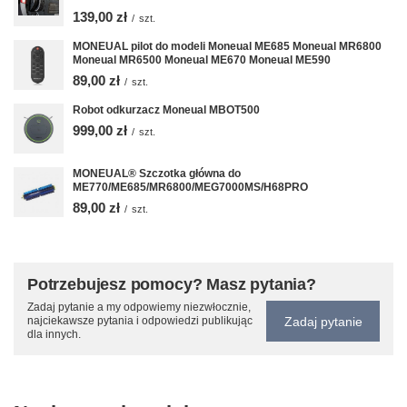
139,00 zł
/
szt.
MONEUAL pilot do modeli Moneual ME685 Moneual MR6800
Moneual MR6500 Moneual ME670 Moneual ME590
89,00 zł
/
szt.
Robot odkurzacz Moneual MBOT500
999,00 zł
/
szt.
MONEUAL® Szczotka główna do
ME770/ME685/MR6800/MEG7000MS/H68PRO
89,00 zł
/
szt.
Potrzebujesz pomocy? Masz pytania?
Zadaj pytanie a my odpowiemy niezwłocznie,
Zadaj pytanie
najciekawsze pytania i odpowiedzi publikując
dla innych.