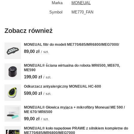
Marka
MONEUAL
Symbol
ME770_FAN
Zobacz również
MONEUAL filtr do modeli ME770/685/MR6800/MEG7000/
89,00 zł
/
szt.
MONEUAL® ściana wirtualna do robota MR6500, ME670,
ME590
199,00 zł
/
szt.
Odkurzacz antyalergiczny MONEUAL HC-600
599,00 zł
/
szt.
MONEUAL® Głowica myjąca + mikrofibry Moneual ME 590 /
ME 670/ MR6500
99,00 zł
/
szt.
MONEUAL® koło napędowe PRAWE z silnikiem kompletne do
ME770/685/MR6800/MEG7000