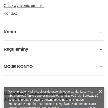
Chcę wymienić produkt
Kontakt
Konto
Regulaminy
MOJE KONTO
Wykorzystujemy pliki cookies do prawidłowego działania serwisu,
+48784966809
info.robotshops@gmail.com
aby oferować funkcje społecznościowe, analizować ruch i prowadzić
SUPERROBOT
,
ul. Parkowa 27
,
64-117
Gołanice
działania marketingowe - zarówno przez nas, jak i naszych
Zaufanych Partnerów. Pliki cookies służą również do personalizacji