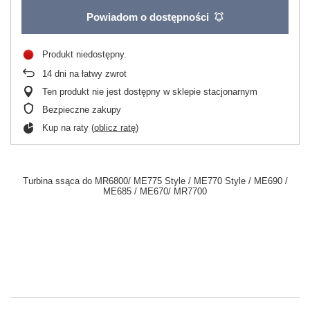
Powiadom o dostępności
Produkt niedostępny
14
dni na łatwy zwrot
Ten produkt nie jest dostępny w sklepie stacjonarnym
Bezpieczne zakupy
Kup na raty (
oblicz ratę
)
Turbina ssąca do MR6800/ ME775 Style / ME770 Style / ME690 /
ME685 / ME670/ MR7700