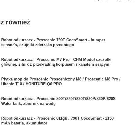
z również
Robot odkurzacz - Proscenic 790T CocoSmart - bumper
sensor's, czujniki zderzaka przedniego
Robot odkurzacz - Proscenic M7 Pro - CHM Moduł szczotki
głównej, silnik z przekładnią korpusem i kanałem ssącym
Płytka mop do Proscenic Prosceniczny M8 / Proscenic M8 Pro /
Ultenic T10 / HONITURE Q6 PRO
Robot odkurzacz - Proscenic 800T/820T/830T/820P/830P/820S
Water tank, zbiornik na wodę
Robot odkurzacz - Proscenic 811gb / 790T CocoSmart - 2150
mAh bateria, akumulator