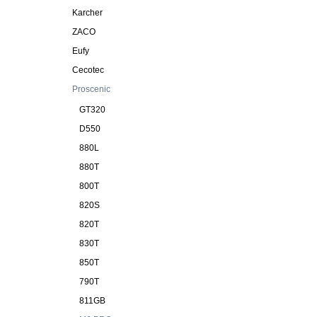
Karcher
ZACO
Eufy
Cecotec
Proscenic
GT320
D550
880L
880T
800T
820S
820T
830T
850T
790T
811GB