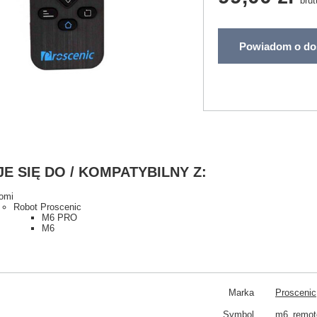
brut
Powiadom o do
E SIĘ DO / KOMPATYBILNY Z:
omi
Robot Proscenic
M6 PRO
M6
Marka
Proscenic
Symbol
m6_remote