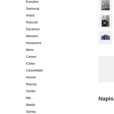
Everybot
Samsung
Hobot
RoboJet
Electrolux
Mamibot
Husqvarna
Miele
Carneo
iClebo
CleaneMate
Hoover
Raycop
Symbo
Napis
Ilife
Makita
Samba