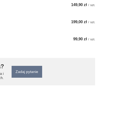
149,90 zł
/
szt.
199,00 zł
/
szt.
99,90 zł
/
szt.
a?
Zadaj pytanie
a i
ch.