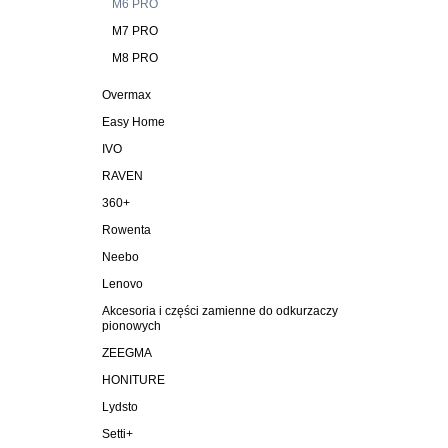
M6 PRO
M7 PRO
M8 PRO
Overmax
Easy Home
IVO
RAVEN
360+
Rowenta
Neebo
Lenovo
Akcesoria i części zamienne do odkurzaczy
pionowych
ZEEGMA
HONITURE
Lydsto
Setti+