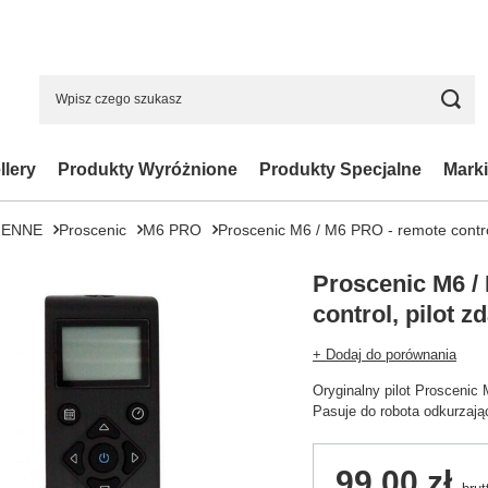
llery
Produkty Wyróżnione
Produkty Specjalne
Marki
IENNE
Proscenic
M6 PRO
Proscenic M6 / M6 PRO - remote contro
Proscenic M6 /
control, pilot 
+ Dodaj do porównania
Oryginalny pilot Proscenic
Pasuje do robota odkurzaj
99,00 zł