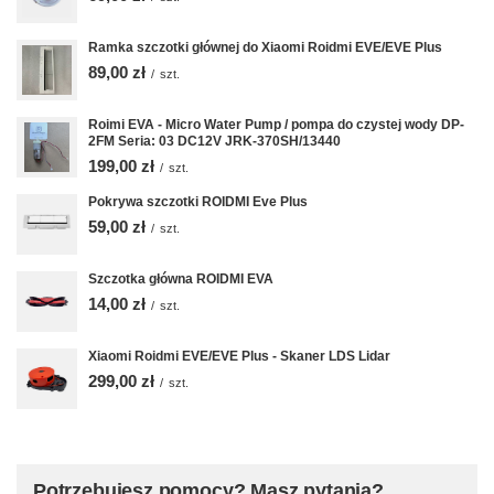
Ramka szczotki głównej do Xiaomi Roidmi EVE/EVE Plus
89,00 zł
/
szt.
Roimi EVA - Micro Water Pump / pompa do czystej wody DP-
2FM Seria: 03 DC12V JRK-370SH/13440
199,00 zł
/
szt.
Pokrywa szczotki ROIDMI Eve Plus
59,00 zł
/
szt.
Szczotka główna ROIDMI EVA
14,00 zł
/
szt.
Xiaomi Roidmi EVE/EVE Plus - Skaner LDS Lidar
299,00 zł
/
szt.
Potrzebujesz pomocy? Masz pytania?