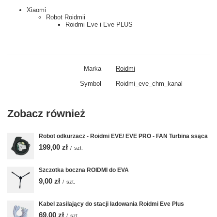
Xiaomi
Robot Roidmii
Roidmi Eve i Eve PLUS
Marka
Roidmi
Symbol
Roidmi_eve_chm_kanal
Zobacz również
Robot odkurzacz - Roidmi EVE/ EVE PRO - FAN Turbina ssąca
199,00 zł
/
szt.
Szczotka boczna ROIDMI do EVA
9,00 zł
/
szt.
Kabel zasilający do stacji ładowania Roidmi Eve Plus
69,00 zł
/
szt.