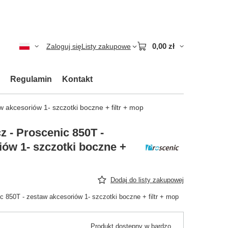
0,00 zł
Zaloguj się
Listy zakupowe
Regulamin
Kontakt
 akcesoriów 1- szczotki boczne + filtr + mop
z - Proscenic 850T -
iów 1- szczotki boczne +
Dodaj do listy zakupowej
c 850T - zestaw akcesoriów 1- szczotki boczne + filtr + mop
Produkt dostępny w bardzo