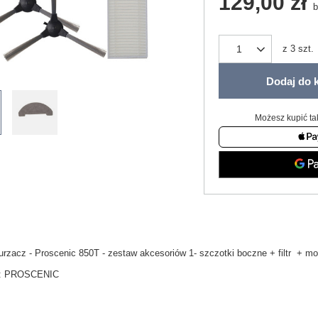
129,00 zł
b
z
3
szt.
Dodaj do 
Możesz kupić ta
rzacz - Proscenic 850T - zestaw akcesoriów 1- szczotki boczne + filtr + m
:
PROSCENIC