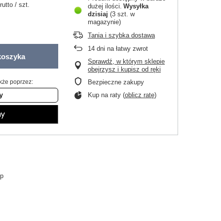
rutto
/
szt.
dużej ilości
Wysyłka
dzisiaj
(3 szt. w
magazynie)
Tania i szybka dostawa
14
dni na łatwy zwrot
koszyka
Sprawdź, w którym sklepie
obejrzysz i kupisz od ręki
kże poprzez:
Bezpieczne zakupy
Kup na raty (
oblicz ratę
)
op