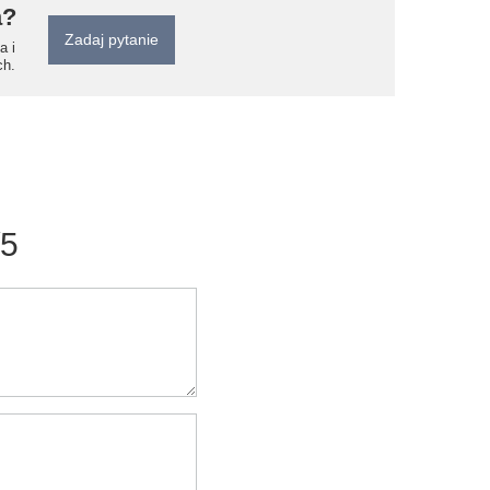
a?
Zadaj pytanie
a i
ch.
/5