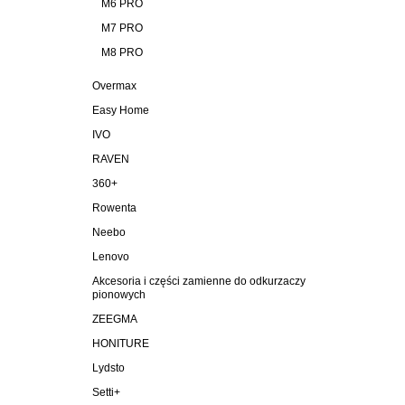
M6 PRO
M7 PRO
M8 PRO
Overmax
Easy Home
IVO
RAVEN
360+
Rowenta
Neebo
Lenovo
Akcesoria i części zamienne do odkurzaczy
pionowych
ZEEGMA
HONITURE
Lydsto
Setti+