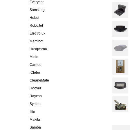
Everybot
Samsung
Hobot
RoboJet
Electrolux
Mamibot
Husqvarna
Miele
Carneo
iClebo
CleaneMate
Hoover
Raycop
Symbo
Ilife
Makita
Samba