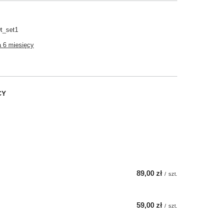
t_set1
 6 miesięcy
CY
89,00 zł
/
szt.
59,00 zł
/
szt.