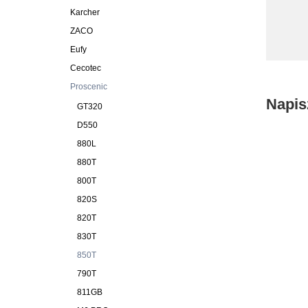
Karcher
ZACO
Eufy
Cecotec
Proscenic
Napis
GT320
D550
880L
880T
800T
820S
820T
830T
850T
790T
811GB