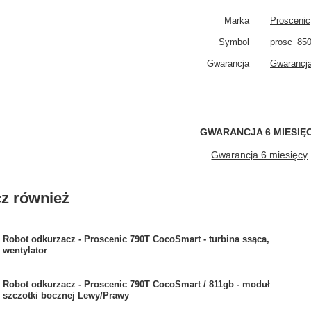
Marka
Proscenic
Symbol
prosc_850
Gwarancja
Gwarancja
GWARANCJA 6 MIESIĘ
Gwarancja 6 miesięcy
z również
Robot odkurzacz - Proscenic 790T CocoSmart - turbina ssąca,
wentylator
Robot odkurzacz - Proscenic 790T CocoSmart / 811gb - moduł
szczotki bocznej Lewy/Prawy