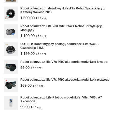
Robot odkurzacz hybrydowy iLife A9s Robot Sprzątający z
Kamerą Nowość 2019
1 699,00 zł
/
szt.
Robot odkurzacz iLife V80 Odkurzacz Robot Sprzątający i
Mopujący
1 199,00 zł
/
szt.
OUTLET: Robot myjący podłogi, odkurzacz ILife W400 -
Gwarancja 24M,
1 199,00 zł
/
szt.
Robot odkurzacz Ilife V7s PRO akcesoria moduł koła lewego
99,00 zł
/
szt.
Robot odkurzacz Ilife V7s PRO akcesoria moduł koła prawego
169,00 zł
/
szt.
Robot odkurzacz iLife Pilot do modeli iLife: V8s / V80 / A7
Akcesoria
99,99 zł
/
szt.