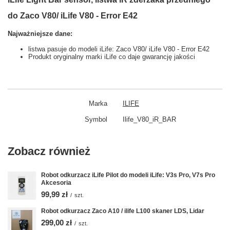
do Zaco V80/ iLife V80 - Error E42
Najważniejsze dane:
listwa pasuje do modeli iLife: Zaco V80/ iLife V80 - Error E42
Produkt oryginalny marki iLife co daje gwarancję jakości
Marka
ILIFE
Symbol
Ilife_V80_iR_BAR
Zobacz również
Robot odkurzacz iLife Pilot do modeli iLife: V3s Pro, V7s Pro
Akcesoria
99,99 zł
/
szt.
Robot odkurzacz Zaco A10 / ilife L100 skaner LDS, Lidar
299,00 zł
/
szt.