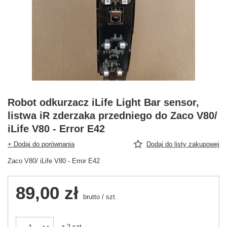
Robot odkurzacz iLife Light Bar sensor,
listwa iR zderzaka przedniego do Zaco V80/
iLife V80 - Error E42
+ Dodaj do porównania
Dodaj do listy zakupowej
Zaco V80/ iLife V80 - Error E42
89,00 zł
brutto
/
szt.
z
2
szt.