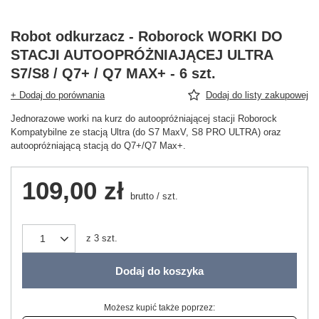
Robot odkurzacz - Roborock WORKI DO
STACJI AUTOOPRÓŻNIAJĄCEJ ULTRA
S7/S8 / Q7+ / Q7 MAX+ - 6 szt.
+ Dodaj do porównania
Dodaj do listy zakupowej
Jednorazowe worki na kurz do autoopróżniającej stacji Roborock
Kompatybilne ze stacją Ultra (do S7 MaxV, S8 PRO ULTRA) oraz
autoopróżniającą stacją do Q7+/Q7 Max+.
109,00 zł
brutto
/
szt.
z
3
szt.
Dodaj do koszyka
Możesz kupić także poprzez: