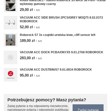
Robot odkurzacz - Xiaomi Roborock S5 MAX/ S6 Pure - Kanał
wylotowy gumowy czarny
29,00 zł
/
szt.
VACUUM ACC SIDE BRUSH 2PCS/GREY MOQ75 8.02.0372
ROBOROCK
52,00 zł
/
szt.
Roborock S7 3x czujniki urwiska lewe, cliff sensor left
189,00 zł
/
szt.
VACUUM ACC DOCK PCBA/ONYX5 9.01.2768 ROBOROCK
283,00 zł
/
szt.
VACUUM ACC DUSTBIN/S7 9.01.0834 ROBOROCK
95,00 zł
/
szt.
Potrzebujesz pomocy? Masz pytania?
Zadaj pytanie a my odpowiemy niezwłocznie,
Zadaj pytanie
najciekawsze pytania i odpowiedzi publikując