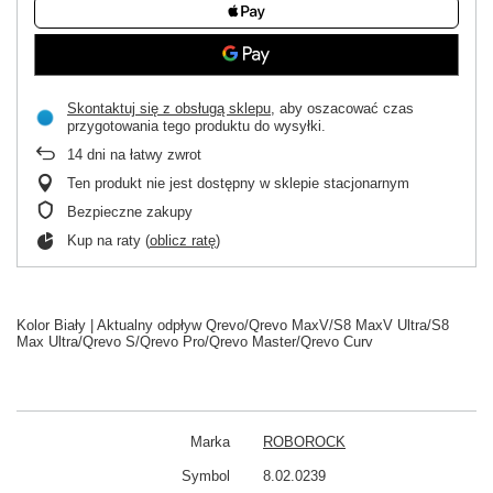
Skontaktuj się z obsługą sklepu
, aby oszacować czas
przygotowania tego produktu do wysyłki.
14
dni na łatwy zwrot
Ten produkt nie jest dostępny w sklepie stacjonarnym
Bezpieczne zakupy
Kup na raty (
oblicz ratę
)
Kolor Biały | Aktualny odpływ Qrevo/Qrevo MaxV/S8 MaxV Ultra/S8
Max Ultra/Qrevo S/Qrevo Pro/Qrevo Master/Qrevo Curv
Marka
ROBOROCK
Symbol
8.02.0239