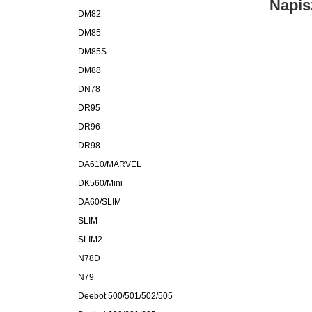
Napis
DM82
DM85
DM85S
DM88
DN78
DR95
DR96
DR98
DA610/MARVEL
DK560/Mini
DA60/SLIM
SLIM
SLIM2
N78D
N79
Deebot 500/501/502/505