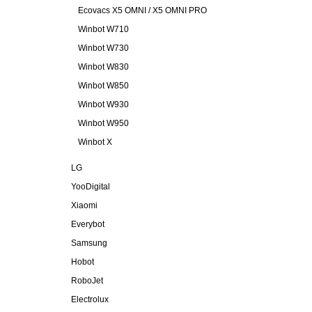
Ecovacs X5 OMNI / X5 OMNI PRO
Winbot W710
Winbot W730
Winbot W830
Winbot W850
Winbot W930
Winbot W950
Winbot X
LG
YooDigital
Xiaomi
Everybot
Samsung
Hobot
RoboJet
Electrolux