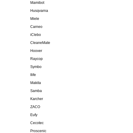
Mamibot
Husqvarna
Miele
Carneo
iClebo
CleaneMate
Hoover
Raycop
Symbo
Ilife
Makita
Samba
Karcher
ZACO
Eufy
Cecotec
Proscenic