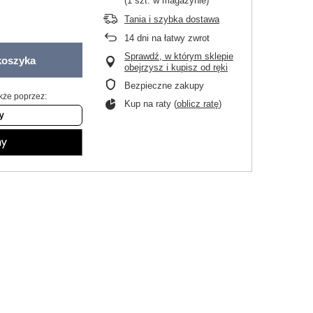
(1 szt. w magazynie)
Tania i szybka dostawa
14
dni na łatwy zwrot
Sprawdź, w którym sklepie
koszyka
obejrzysz i kupisz od ręki
Bezpieczne zakupy
kże poprzez:
Kup na raty (
oblicz ratę
)