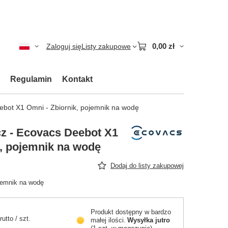
0,00 zł
Zaloguj się
Listy zakupowe
Regulamin
Kontakt
ebot X1 Omni - Zbiornik, pojemnik na wodę
z - Ecovacs Deebot X1
k, pojemnik na wodę
Dodaj do listy zakupowej
jemnik na wodę
Produkt dostępny w bardzo
rutto
/
szt.
małej ilości
Wysyłka
jutro