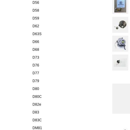
D56
D58
D59
D62
D63S
D66
D68
D73
D76
D77
D79
D80
D80C
D82e
D83
D83C
DM81