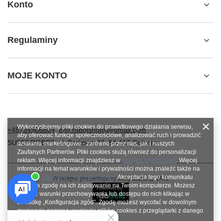
Konto
Regulaminy
MOJE KONTO
Wykorzystujemy pliki cookies do prawidłowego działania serwisu,
+48784966809
info.robotshops@gmail.com
aby oferować funkcje społecznościowe, analizować ruch i prowadzić
SUPERROBOT
,
ul. Parkowa 27
,
64-117
Gołanice
działania marketingowe - zarówno przez nas, jak i naszych
Zaufanych Partnerów. Pliki cookies służą również do personalizacji
reklam. Więcej informacji znajdziesz w
polityce prywatności
. Więcej
informacji na temat warunków i prywatności można znaleźć także na
stronie
Prywatność i warunki Google
. Akceptacja tego komunikatu
W sklepie prezentujemy ceny brutto (z VAT).
oznacza zgodę na ich zapisywanie na Twoim komputerze. Możesz
określić warunki przechowywania lub dostępu do nich klikając w
zakładkę „Konfiguracja zgód”. Zgodę możesz wycofać w dowolnym
momencie poprzez usunięcie plików cookies z przeglądarki z danego
urządzenia końcowego.