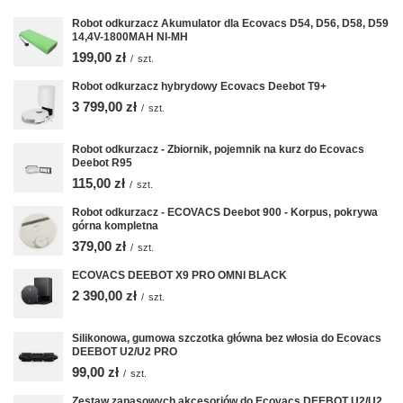
Robot odkurzacz Akumulator dla Ecovacs D54, D56, D58, D59
14,4V-1800MAH NI-MH
199,00 zł
/
szt.
Robot odkurzacz hybrydowy Ecovacs Deebot T9+
3 799,00 zł
/
szt.
Robot odkurzacz - Zbiornik, pojemnik na kurz do Ecovacs
Deebot R95
115,00 zł
/
szt.
Robot odkurzacz - ECOVACS Deebot 900 - Korpus, pokrywa
górna kompletna
379,00 zł
/
szt.
ECOVACS DEEBOT X9 PRO OMNI BLACK
2 390,00 zł
/
szt.
Silikonowa, gumowa szczotka główna bez włosia do Ecovacs
DEEBOT U2/U2 PRO
99,00 zł
/
szt.
Zestaw zapasowych akcesoriów do Ecovacs DEEBOT U2/U2