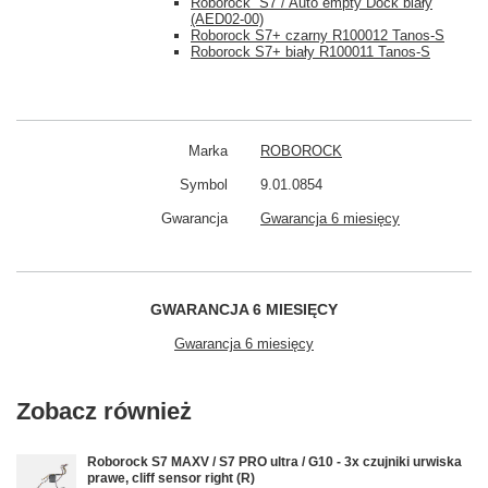
Roborock S7 / Auto empty Dock biały
(AED02-00)
Roborock S7+
czarny
R100012 Tanos-S
Roborock S7+
biały
R100011 Tanos-S
Marka
ROBOROCK
Symbol
9.01.0854
Gwarancja
Gwarancja 6 miesięcy
GWARANCJA 6 MIESIĘCY
Gwarancja 6 miesięcy
Zobacz również
Roborock S7 MAXV / S7 PRO ultra / G10 - 3x czujniki urwiska
prawe, cliff sensor right (R)