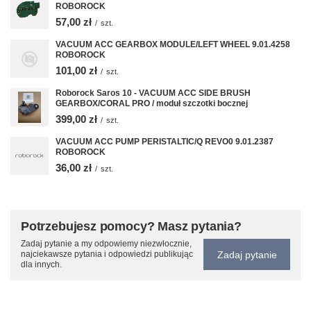
ROBOROCK
57,00 zł
/
szt.
VACUUM ACC GEARBOX MODULE/LEFT WHEEL 9.01.4258
ROBOROCK
101,00 zł
/
szt.
Roborock Saros 10 - VACUUM ACC SIDE BRUSH
GEARBOX/CORAL PRO / moduł szczotki bocznej
399,00 zł
/
szt.
VACUUM ACC PUMP PERISTALTIC/Q REVO0 9.01.2387
ROBOROCK
36,00 zł
/
szt.
Potrzebujesz pomocy? Masz pytania?
Zadaj pytanie a my odpowiemy niezwłocznie,
Zadaj pytanie
najciekawsze pytania i odpowiedzi publikując
dla innych.