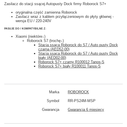
Zasilacz do stacji ssącej Autopusty Dock firmy Roborock S7+
oryginalna część zamienna Roborock
Zasilacz wraz z kablem przyłączeniowym do płyty głównej -
wersja EU / 220-240V
PASUJE DO / KOMPATYBILNE Z:
Xiaomi (niektóre↓)
Roborock S7 (trochę↓)
Stacja ssąca Roborock do S7 / Auto pusty Dock
czarna (AED52-00)
Stacja ssąca Roborock do S7 / Auto pusty Dock
biały (AED02-00)
Roborock S7+ czarny R100012 Tanos-S
Roborock S7+ biały R100011 Tanos-S
Marka
ROBOROCK
Symbol
RR-PS24M-MSP
Gwarancja
Gwarancja 6 miesięcy