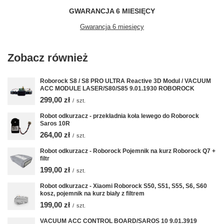
GWARANCJA 6 MIESIĘCY
Gwarancja 6 miesięcy
Zobacz również
Roborock S8 / S8 PRO ULTRA Reactive 3D Modul / VACUUM
ACC MODULE LASER/S80/S85 9.01.1930 ROBOROCK
299,00 zł
/
szt.
Robot odkurzacz - przekładnia koła lewego do Roborock
Saros 10R
264,00 zł
/
szt.
Robot odkurzacz - Roborock Pojemnik na kurz Roborock Q7 +
filtr
199,00 zł
/
szt.
Robot odkurzacz - Xiaomi Roborock S50, S51, S55, S6, S60
kosz, pojemnik na kurz biały z filtrem
199,00 zł
/
szt.
VACUUM ACC CONTROL BOARD/SAROS 10 9.01.3919