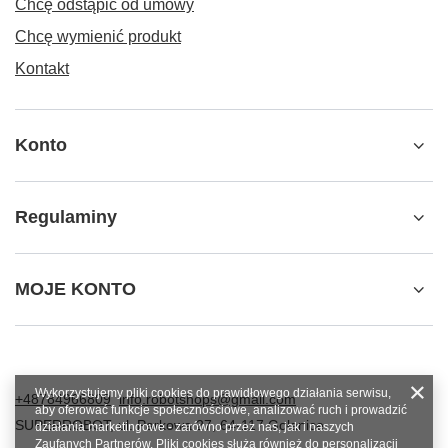
Chcę odstąpić od umowy
Chcę wymienić produkt
Kontakt
Konto
Regulaminy
MOJE KONTO
Wykorzystujemy pliki cookies do prawidłowego działania serwisu,
+48784966809
info.robotshops@gmail.com
aby oferować funkcje społecznościowe, analizować ruch i prowadzić
SUPERROBOT
,
ul. Parkowa 27
,
64-117
Gołanice
działania marketingowe - zarówno przez nas, jak i naszych
Zaufanych Partnerów. Pliki cookies służą również do personalizacji