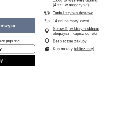
15:00 to wyślemy dzisiaj
(4 szt. w magazynie)
Tania i szybka dostawa
14
dni na łatwy zwrot
koszyka
Sprawdź, w którym sklepie
obejrzysz i kupisz od ręki
kże poprzez:
Bezpieczne zakupy
Kup na raty (
oblicz ratę
)