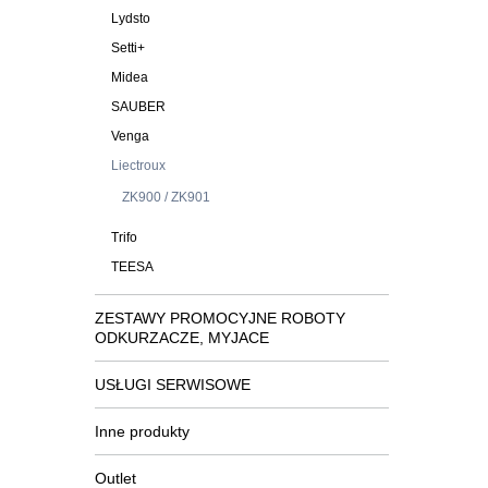
Lydsto
Setti+
Midea
SAUBER
Venga
Liectroux
ZK900 / ZK901
Trifo
TEESA
ZESTAWY PROMOCYJNE ROBOTY
ODKURZACZE, MYJACE
USŁUGI SERWISOWE
Inne produkty
Outlet