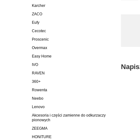
Karcher
ZACO
Eufy
Cecotec
Proscenic
Overmax
Easy Home
IVO
Napis
RAVEN
360+
Rowenta
Neebo
Lenovo
Akcesoria i części zamienne do odkurzaczy
pionowych
ZEEGMA
HONITURE