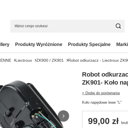
llery
Produkty Wyróżnione
Produkty Specjalne
Marki
IENNE
Liectroux
ZK900 / ZK901
Robot odkurzacz - Liectroux ZK9
Robot odkurzacz
ZK901- Koło na
+ Dodaj do porównania
Koło napędowe lewe "L"
99,00 zł
brut