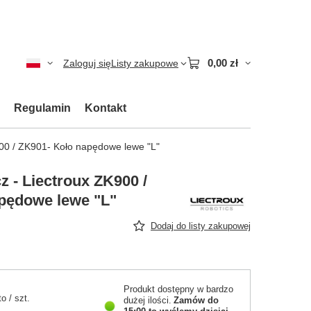
0,00 zł
Zaloguj się
Listy zakupowe
Regulamin
Kontakt
00 / ZK901- Koło napędowe lewe "L"
 - Liectroux ZK900 /
pędowe lewe "L"
Dodaj do listy zakupowej
Produkt dostępny w bardzo
to
/
szt.
dużej ilości
Zamów do