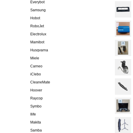
Everybot
Samsung
Hobot
RoboJet
Electrolux
Mamibot
Husqvarna
Miele
Carneo
iClebo
CleaneMate
Hoover
Raycop
Symbo
Ilife
Makita
Samba