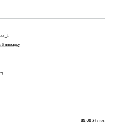
eel_L
 6 miesięcy
CY
89,00 zł
/
szt.