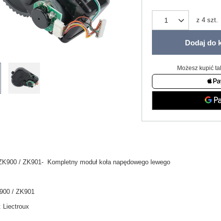
z
4
szt.
Dodaj do 
Możesz kupić ta
 ZK900 / ZK901- Kompletny moduł koła napędowego lewego
900 / ZK901
:
Liectroux