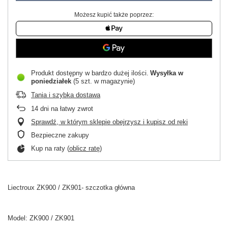
Możesz kupić także poprzez:
Produkt dostępny w bardzo dużej ilości
Wysyłka
w
poniedziałek
(5 szt. w magazynie)
Tania i szybka dostawa
14
dni na łatwy zwrot
Sprawdź, w którym sklepie obejrzysz i kupisz od ręki
Bezpieczne zakupy
Kup na raty (
oblicz ratę
)
Liectroux ZK900 / ZK901- szczotka główna
Model:
ZK900 / ZK901