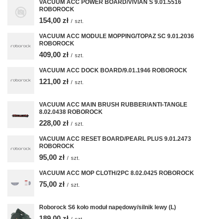
VACUUM ACC POWER BOARD/VIVIAN S 9.01.5516
ROBOROCK
154,00 zł
/
szt.
VACUUM ACC MODULE MOPPING/TOPAZ SC 9.01.2036
ROBOROCK
409,00 zł
/
szt.
VACUUM ACC DOCK BOARD/9.01.1946 ROBOROCK
121,00 zł
/
szt.
VACUUM ACC MAIN BRUSH RUBBER/ANTI-TANGLE
8.02.0438 ROBOROCK
228,00 zł
/
szt.
VACUUM ACC RESET BOARD/PEARL PLUS 9.01.2473
ROBOROCK
95,00 zł
/
szt.
VACUUM ACC MOP CLOTH/2PC 8.02.0425 ROBOROCK
75,00 zł
/
szt.
Roborock S6 koło moduł napędowy/silnik lewy (L)
189,00 zł