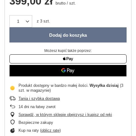
399,00 zł
brutto
/
szt.
z
3
szt.
Dodaj do koszyka
Możesz kupić także poprzez:
Produkt dostępny w bardzo małej ilości
Wysyłka
dzisiaj
(3
szt. w magazynie)
Tania i szybka dostawa
14
dni na łatwy zwrot
Sprawdź, w którym sklepie obejrzysz i kupisz od ręki
Bezpieczne zakupy
Kup na raty (
oblicz ratę
)