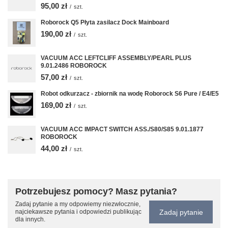
95,00 zł
/
szt.
Roborock Q5 Płyta zasilacz Dock Mainboard
190,00 zł
/
szt.
VACUUM ACC LEFTCLIFF ASSEMBLY/PEARL PLUS
9.01.2486 ROBOROCK
57,00 zł
/
szt.
Robot odkurzacz - zbiornik na wodę Roborock S6 Pure / E4/E5
169,00 zł
/
szt.
VACUUM ACC IMPACT SWITCH ASS./S80/S85 9.01.1877
ROBOROCK
44,00 zł
/
szt.
Potrzebujesz pomocy? Masz pytania?
Zadaj pytanie a my odpowiemy niezwłocznie,
Zadaj pytanie
najciekawsze pytania i odpowiedzi publikując
dla innych.