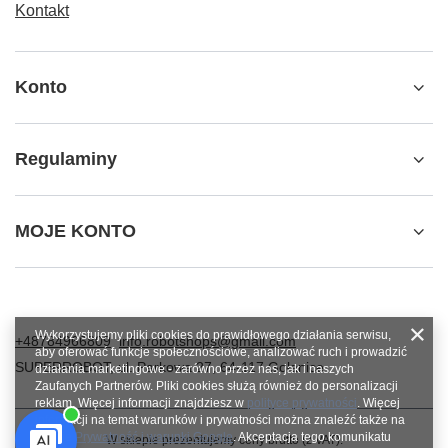
Kontakt
Konto
Regulaminy
MOJE KONTO
Wykorzystujemy pliki cookies do prawidłowego działania serwisu,
+48784966809
info.robotshops@gmail.com
aby oferować funkcje społecznościowe, analizować ruch i prowadzić
SUPERROBOT
,
ul. Parkowa 27
,
64-117
Gołanice
działania marketingowe - zarówno przez nas, jak i naszych
Zaufanych Partnerów. Pliki cookies służą również do personalizacji
reklam. Więcej informacji znajdziesz w
polityce prywatności
. Więcej
informacji na temat warunków i prywatności można znaleźć także na
stronie
Prywatność i warunki Google
. Akceptacja tego komunikatu
W sklepie prezentujemy ceny brutto (z VAT).