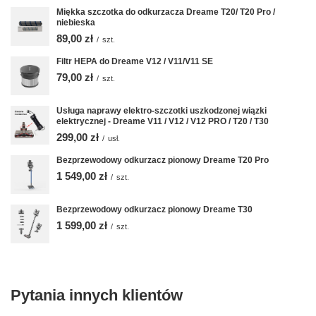
Miękka szczotka do odkurzacza Dreame T20/ T20 Pro /
niebieska
89,00 zł
/
szt.
Filtr HEPA do Dreame V12 / V11/V11 SE
79,00 zł
/
szt.
Usługa naprawy elektro-szczotki uszkodzonej wiązki
elektrycznej - Dreame V11 / V12 / V12 PRO / T20 / T30
299,00 zł
/
usł.
Bezprzewodowy odkurzacz pionowy Dreame T20 Pro
1 549,00 zł
/
szt.
Bezprzewodowy odkurzacz pionowy Dreame T30
1 599,00 zł
/
szt.
Pytania innych klientów