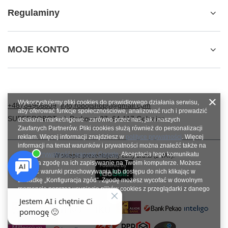
Regulaminy
MOJE KONTO
Wykorzystujemy pliki cookies do prawidłowego działania serwisu,
+48784966809
info.robotshops@gmail.com
aby oferować funkcje społecznościowe, analizować ruch i prowadzić
SUPERROBOT
,
ul. Parkowa 27
,
64-117
Gołanice
działania marketingowe - zarówno przez nas, jak i naszych
Zaufanych Partnerów. Pliki cookies służą również do personalizacji
reklam. Więcej informacji znajdziesz w
polityce prywatności
. Więcej
informacji na temat warunków i prywatności można znaleźć także na
stronie
Prywatność i warunki Google
. Akceptacja tego komunikatu
W sklepie prezentujemy ceny brutto (z VAT).
oznacza zgodę na ich zapisywanie na Twoim komputerze. Możesz
określić warunki przechowywania lub dostępu do nich klikając w
zakładkę „Konfiguracja zgód”. Zgodę możesz wycofać w dowolnym
momencie poprzez usunięcie plików cookies z przeglądarki z danego
urządzenia końcowego.
Zamknij