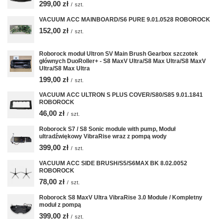
299,00 zł
/
szt.
VACUUM ACC MAINBOARD/S6 PURE 9.01.0528 ROBOROCK
152,00 zł
/
szt.
Roborock moduł Ultron SV Main Brush Gearbox szczotek
głównych DuoRoller+ - S8 MaxV Ultra/S8 Max Ultra/S8 MaxV
Ultra/S8 Max Ultra
199,00 zł
/
szt.
VACUUM ACC ULTRON S PLUS COVER/S80/S85 9.01.1841
ROBOROCK
46,00 zł
/
szt.
Roborock S7 / S8 Sonic module with pump, Moduł
ultradźwiękowy VibraRise wraz z pompą wody
399,00 zł
/
szt.
VACUUM ACC SIDE BRUSH/S5/S6MAX BK 8.02.0052
ROBOROCK
78,00 zł
/
szt.
Roborock S8 MaxV Ultra VibraRise 3.0 Module / Kompletny
moduł z pompą
399,00 zł
/
szt.