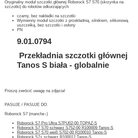
Oryginalny moduł szczotki głównej Roborock S7 S70 (skrzynka na
szczotki) do robotów odkurzających
czarny, bez nakładki na szczotki
Wymienny moduł szczotki z przekładnią, silnikiem, silikonową
uszczelką, bez szczotki i osłony
PN
9.01.0794
Przekładnia szczotki głównej
Tanos S biała - globalnie
Proszę zwrócić uwagę na zdjęcia!
PASUJE / PASUJE DO:
Roborock S7 (manche↓)
Roborock S7 Pro Ultra S7PU02-00 TOPAZ-S
Roborock S7 S70 schwarz S752-00 R100009 Tanos-S
Roborock S7 S70 weiß S702-00 R100010 Tanos-S
Roborock S7+ schwarz R100012 Tanos-S