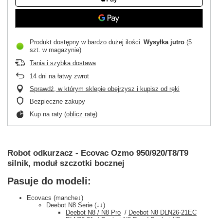
Produkt dostępny w bardzo dużej ilości
Wysyłka
jutro
(5
szt. w magazynie)
Tania i szybka dostawa
14
dni na łatwy zwrot
Sprawdź, w którym sklepie obejrzysz i kupisz od ręki
Bezpieczne zakupy
Kup na raty (
oblicz ratę
)
Robot odkurzacz - Ecovac Ozmo 950/920/T8/T9
silnik, moduł szczotki bocznej
Pasuje do modeli:
Ecovacs (manche↓)
Deebot N8 Serie (↓↓)
Deebot N8 / N8 Pro
/
Deebot N8 DLN26-21EC