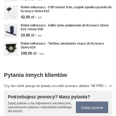
Robot odkurzacz - Cliff sensor fron, czujnik spadku przedni do
Ecovacs Ozmo 610
42,00 zł
/
szt.
Robot odkurzacz - kółko tylne podporowe do Ecovacs Ozmo
610 i Ozmo 930
19,90 zł
/
szt.
Robot odkurzacz - Turbina, wentylator ssący do Ecovacs
Ozmo 610
199,00 zł
/
szt.
Pytania innych klientów
Czy ten silnik pasuje do prawej szczotki ecovacs deebot. N8 PRO +
Potrzebujesz pomocy? Masz pytania?
Zadaj pytanie a my odpowiemy niezwłocznie,
Zadaj pytanie
najciekawsze pytania i odpowiedzi publikując
dla innych.