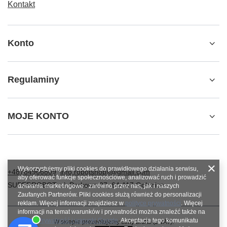
Kontakt
Konto
Regulaminy
MOJE KONTO
Wykorzystujemy pliki cookies do prawidłowego działania serwisu,
+48784966809
info.robotshops@gmail.com
aby oferować funkcje społecznościowe, analizować ruch i prowadzić
SUPERROBOT
,
ul. Parkowa 27
,
64-117
Gołanice
działania marketingowe - zarówno przez nas, jak i naszych
Zaufanych Partnerów. Pliki cookies służą również do personalizacji
reklam. Więcej informacji znajdziesz w
polityce prywatności
. Więcej
informacji na temat warunków i prywatności można znaleźć także na
stronie
Prywatność i warunki Google
. Akceptacja tego komunikatu
W sklepie prezentujemy ceny brutto (z VAT).