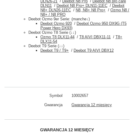
DLN26-21
/
Deebot N8 Pro
/
Deebot N8 pro care
DLN11
/
Deebot N8 Pro+ DLN11-11EC
/
Deebot
N8+ DLN26-11EC
/
N8, N8+ N8 Pro+
/
Ozmo N8 /
N8+ / N8 PRO
Deebot Ozmo 9er Serie: (manche↓)
Deebot Ozmo 920
/
Deebot Ozmo 950 DX9G (T5
Power Hero DX93)
Deebot Ozmo T8 Serie (↓↓)
Ozmo T8 DLX11-44
/
T8 AIVI DBX11-11
/
T8+
DLX11-54
Deebot T9 Serie (↓↓)
Deebot T9 / T9+
/
Deebot T9 AIVI DBX12
Symbol
10002657
Gwarancja
Gwarancja 12 miesięcy
GWARANCJA 12 MIESIĘCY