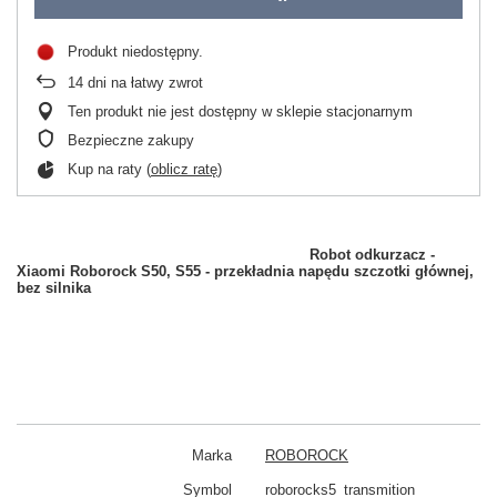
Produkt niedostępny
14
dni na łatwy zwrot
Ten produkt nie jest dostępny w sklepie stacjonarnym
Bezpieczne zakupy
Kup na raty (
oblicz ratę
)
Robot odkurzacz -
Xiaomi Roborock S50, S55 - przekładnia napędu szczotki głównej,
bez silnika
Marka
ROBOROCK
Symbol
roborocks5_transmition