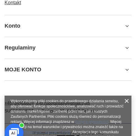
Kontakt
Konto
Regulaminy
MOJE KONTO
Wykorzystujemy pliki cookies do prawidłowego działania serwisu,
+48784966809
info.robotshops@gmail.com
aby oferować funkcje społecznościowe, analizować ruch i prowadzić
SUPERROBOT
,
ul. Parkowa 27
,
64-117
Gołanice
działania marketingowe - zarówno przez nas, jak i naszych
Zaufanych Partnerów. Pliki cookies służą również do personalizacji
reklam. Więcej informacji znajdziesz w
polityce prywatności
. Więcej
informacji na temat warunków i prywatności można znaleźć także na
stronie
Prywatność i warunki Google
. Akceptacja tego komunikatu
W sklepie prezentujemy ceny brutto (z VAT).