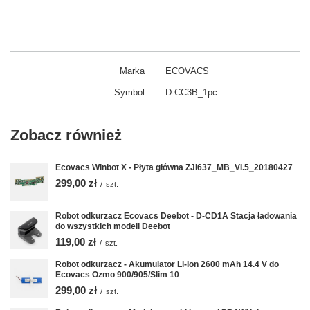
Marka
ECOVACS
Symbol
D-CC3B_1pc
Zobacz również
Ecovacs Winbot X - Płyta główna ZJI637_MB_VI.5_20180427
299,00 zł
/
szt.
Robot odkurzacz Ecovacs Deebot - D-CD1A Stacja ładowania
do wszystkich modeli Deebot
119,00 zł
/
szt.
Robot odkurzacz - Akumulator Li-Ion 2600 mAh 14.4 V do
Ecovacs Ozmo 900/905/Slim 10
299,00 zł
/
szt.