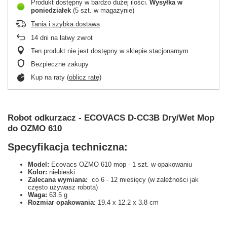
Produkt dostępny w bardzo dużej ilości
Wysyłka
w
poniedziałek
(5 szt. w magazynie)
Tania i szybka dostawa
14
dni na łatwy zwrot
Ten produkt nie jest dostępny w sklepie stacjonarnym
Bezpieczne zakupy
Kup na raty (
oblicz ratę
)
Robot odkurzacz - ECOVACS D-CC3B Dry/Wet Mop
do OZMO 610
Specyfikacja techniczna:
Model:
Ecovacs OZMO 610 mop - 1 szt. w opakowaniu
Kolor:
niebieski
Zalecana wymiana:
co 6 - 12 miesięcy (w zależności jak
często używasz robota)
Waga:
63.5 g
Rozmiar opakowania
:
19.4 x 12.2 x 3.8 cm