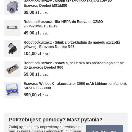
Robot odkurzacz - Moduł szczotki bocznej PRAWY do
Ecovacs Deebot M81/M80
89,00 zł
/
szt.
Robot odkurzacz - filtr HEPA do Ecovacs OZMO
950/920/N8/T5/T8/T9
49,00 zł
/
szt.
Robot odkurzacz - Silnik z przekładnią do napędu szczotki
głównej - Ecovacs Deebot R95
104,00 zł
/
szt.
Robot odkurzacz - ssawka, nakładka bezpośredniego ssania
do Ecovacs Deebot 900
69,00 zł
/
szt.
Ecovacs Winbot X - akumulator 3000 mAh Lithium-ion (Li-ion),
S07-LI-222-3000
599,00 zł
/
szt.
Potrzebujesz pomocy? Masz pytania?
Zadaj pytanie a my odpowiemy niezwłocznie,
Zadaj pytanie
najciekawsze pytania i odpowiedzi publikując