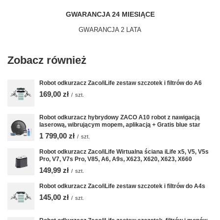
GWARANCJA 24 MIESIĄCE
GWARANCJA 2 LATA
Zobacz również
Robot odkurzacz Zaco/iLife zestaw szczotek i filtrów do A6
169,00 zł
/
szt.
Robot odkurzacz hybrydowy ZACO A10 robot z nawigacją
laserową, wibrującym mopem, aplikacją + Gratis blue star
1 799,00 zł
/
szt.
Robot odkurzacz Zaco/iLife Wirtualna ściana iLife x5, V5, V5s
Pro, V7, V7s Pro, V85, A6, A9s, X623, X620, X623, X660
149,99 zł
/
szt.
Robot odkurzacz Zaco/iLife zestaw szczotek i filtrów do A4s
145,00 zł
/
szt.