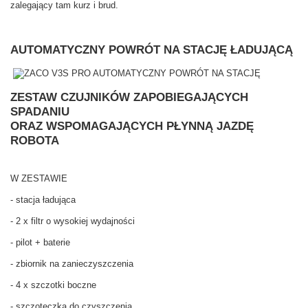
zalegający tam kurz i brud.
AUTOMATYCZNY POWRÓT NA STACJĘ ŁADUJĄCĄ
ZESTAW CZUJNIKÓW ZAPOBIEGAJĄCYCH
SPADANIU
ORAZ WSPOMAGAJĄCYCH PŁYNNĄ JAZDĘ
ROBOTA
W ZESTAWIE
- stacja ładująca
- 2 x filtr o wysokiej wydajności
- pilot + baterie
- zbiornik na zanieczyszczenia
- 4 x szczotki boczne
- szczoteczka do czyszczenia