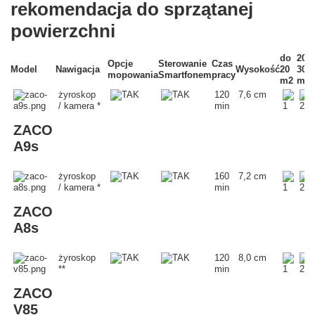
rekomendacja do sprzątanej
powierzchni
do
20 -
Opcje
Sterowanie
Czas
Model
Nawigacja
Wysokość
20
30
mopowania
Smartfonem
pracy
m2
m2
żyroskop
120
7,6 cm
/ kamera *
min
ZACO
A9s
żyroskop
160
7,2 cm
/ kamera *
min
ZACO
A8s
żyroskop
120
8,0 cm
**
min
ZACO
V85