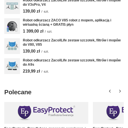
Robot odkurzacz Zaco/iLife zestaw szczotek, filtrów i mopów
do V3sPro, V4
139,00 zł
/
szt.
Robot odkurzacz ZACO V85 robot z mopem, aplikacją i
wirtualną ścianą + GRATIS płyn
1 399,00 zł
/
szt.
Robot odkurzacz Zaco/iLife zestaw szczotek, filtrów i mopów
do V80, V85
139,00 zł
/
szt.
Robot odkurzacz Zaco/iLife zestaw szczotek, filtrów i mopów
do A9s
219,99 zł
/
szt.
Polecane