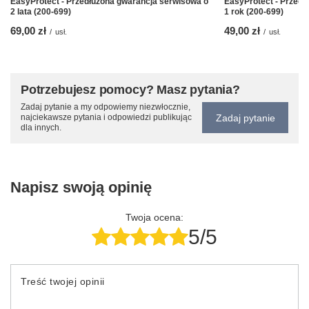
EasyProtect - Przedłużona gwarancja serwisowa o
EasyProtect - Przedł
2 lata (200-699)
1 rok (200-699)
69,00 zł
49,00 zł
/
usł.
/
usł.
Potrzebujesz pomocy? Masz pytania?
Zadaj pytanie a my odpowiemy niezwłocznie,
Zadaj pytanie
najciekawsze pytania i odpowiedzi publikując
dla innych.
Napisz swoją opinię
Twoja ocena:
5/5
Treść twojej opinii