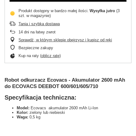
Produkt dostępny w bardzo małej ilości
Wysyłka
jutro
(3
szt. w magazynie)
Tania i szybka dostawa
14
dni na łatwy zwrot
Sprawdź, w którym sklepie obejrzysz i kupisz od ręki
Bezpieczne zakupy
Kup na raty (
oblicz ratę
)
Robot odkurzacz Ecovacs - Akumulator 2600 mAh
do ECOVACS DEEBOT 600/601/605/710
Specyfikacja techniczna:
Model:
Ecovacs akumulator 2600 mAh Li-Ion
Kolor:
zielony lub niebieski
Waga:
0,5 kg