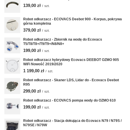
139,00 zł
/
szt.
Robot odkurzacz - ECOVACS Deebot 900 - Korpus, pokrywa
górna kompletna
379,00 zł
/
szt.
Robot odkurzacz - Zbiornik na wodę do Ecovacs
T5/T8/T8+/T9/T9+/N8/N8+
199,00 zł
/
szt.
Robot odkurzacz hybrydowy Ecovacs DEEBOT OZMO 905
WiFi Nowość 2019/2020
1 199,00 zł
/
szt.
Robot odkurzacz - Skaner LDS, Lidar do - Ecovacs Deebot
R95
299,00 zł
/
szt.
Robot odkurzacz - ECOVACS pompa wody do OZMO 610
199,00 zł
/
szt.
Robot odkurzacz - Stacja dokująca do Ecovacs N79 / N79S /
N79SE / N79W