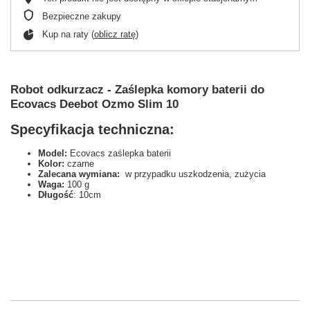
Bezpieczne zakupy
Kup na raty (
oblicz ratę
)
Robot odkurzacz - Zaślepka komory baterii do
Ecovacs Deebot Ozmo Slim 10
Specyfikacja techniczna:
Model:
Ecovacs zaślepka baterii
Kolor:
czarne
Zalecana wymiana:
w przypadku uszkodzenia, zużycia
Waga:
100 g
Długość
: 10cm