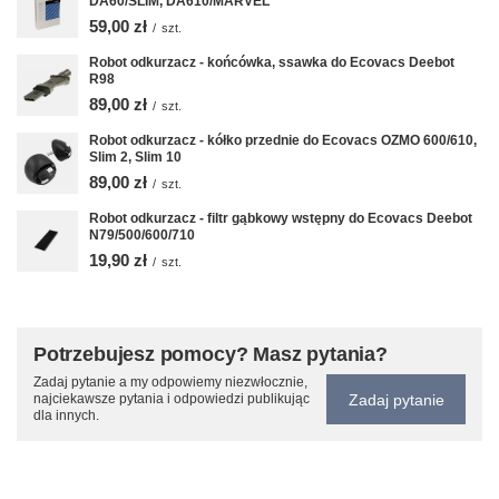
DA60/SLIM, DA610/MARVEL
59,00 zł
/
szt.
Robot odkurzacz - końcówka, ssawka do Ecovacs Deebot
R98
89,00 zł
/
szt.
Robot odkurzacz - kółko przednie do Ecovacs OZMO 600/610,
Slim 2, Slim 10
89,00 zł
/
szt.
Robot odkurzacz - filtr gąbkowy wstępny do Ecovacs Deebot
N79/500/600/710
19,90 zł
/
szt.
Potrzebujesz pomocy? Masz pytania?
Zadaj pytanie a my odpowiemy niezwłocznie,
Zadaj pytanie
najciekawsze pytania i odpowiedzi publikując
dla innych.