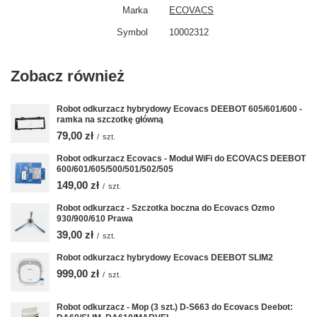
Marka
ECOVACS
Symbol
10002312
Zobacz również
Robot odkurzacz hybrydowy Ecovacs DEEBOT 605/601/600 -
ramka na szczotkę główną
79,00 zł
/
szt.
Robot odkurzacz Ecovacs - Moduł WiFi do ECOVACS DEEBOT
600/601/605/500/501/502/505
149,00 zł
/
szt.
Robot odkurzacz - Szczotka boczna do Ecovacs Ozmo
930/900/610 Prawa
39,00 zł
/
szt.
Robot odkurzacz hybrydowy Ecovacs DEEBOT SLIM2
999,00 zł
/
szt.
Robot odkurzacz - Mop (3 szt.) D-S663 do Ecovacs Deebot: