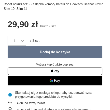
Robot odkurzacz - Zaślepka komory baterii do Ecovacs Deebot Ozmo
Slim 10, Slim 11
29,90 zł
brutto
/
szt.
z
3
szt.
Dodaj do koszyka
Możesz kupić także poprzez:
Skontaktuj się z obsługą sklepu
, aby oszacować czas
przygotowania tego produktu do wysyłki.
14
dni na łatwy zwrot
Ten produkt nie jest dostępny w sklepie stacjonarnym