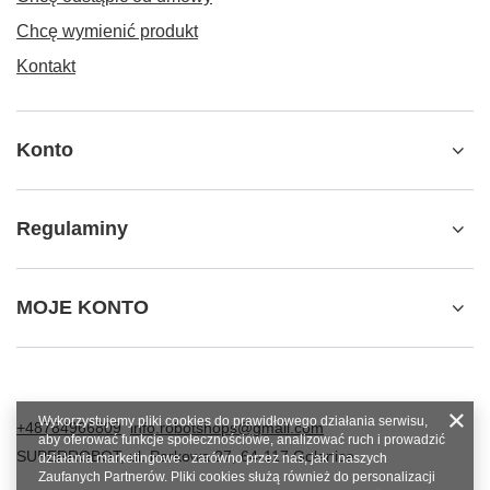
Chcę wymienić produkt
Kontakt
Konto
Regulaminy
MOJE KONTO
Wykorzystujemy pliki cookies do prawidłowego działania serwisu,
+48784966809
info.robotshops@gmail.com
aby oferować funkcje społecznościowe, analizować ruch i prowadzić
SUPERROBOT
,
ul. Parkowa 27
,
64-117
Gołanice
działania marketingowe - zarówno przez nas, jak i naszych
Zaufanych Partnerów. Pliki cookies służą również do personalizacji