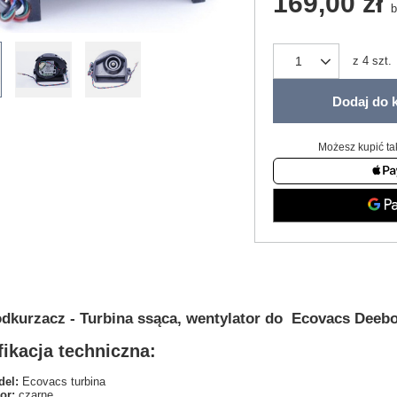
169,00 zł
b
z
4
szt.
Dodaj do 
Możesz kupić ta
dkurzacz - Turbina ssąca, wentylator do Ecovacs Deeb
ikacja techniczna:
el:
Ecovacs turbina
or:
czarne