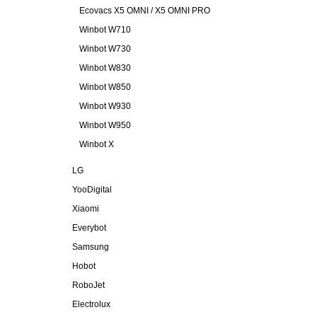
Ecovacs X5 OMNI / X5 OMNI PRO
Winbot W710
Winbot W730
Winbot W830
Winbot W850
Winbot W930
Winbot W950
Winbot X
LG
YooDigital
Xiaomi
Everybot
Samsung
Hobot
RoboJet
Electrolux