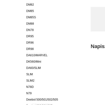
DM82
DM85
DM85S
DM88
DN78
DR95
DR96
Napis
DR98
DA610/MARVEL
DK560/Mini
DA60/SLIM
SLIM
SLIM2
N78D
N79
Deebot 500/501/502/505