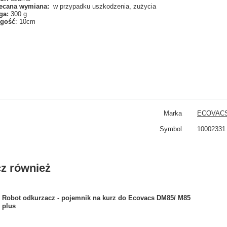
ecana wymiana:
w przypadku uszkodzenia, zużycia
ga:
300 g
ugość
: 10cm
Marka
ECOVAC
Symbol
10002331
z również
Robot odkurzacz - pojemnik na kurz do Ecovacs DM85/ M85
plus