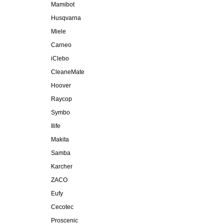
Mamibot
Husqvarna
Miele
Carneo
iClebo
CleaneMate
Hoover
Raycop
Symbo
Ilife
Makita
Samba
Karcher
ZACO
Eufy
Cecotec
Proscenic