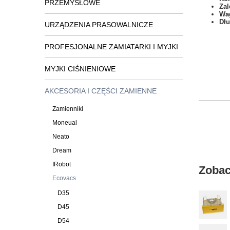
PRZEMYSŁOWE
Zal
Wa
Dł
URZĄDZENIA PRASOWALNICZE
PROFESJONALNE ZAMIATARKI I MYJKI
MYJKI CIŚNIENIOWE
AKCESORIA I CZĘŚCI ZAMIENNE
Zamienniki
Moneual
Neato
Dream
IRobot
Zobac
Ecovacs
D35
D45
D54