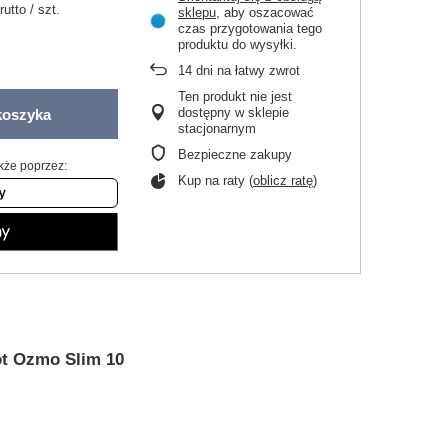
rutto
/
szt.
sklepu
, aby oszacować
czas przygotowania tego
produktu do wysyłki.
14
dni na łatwy zwrot
Ten produkt nie jest
dostępny w sklepie
koszyka
stacjonarnym
Bezpieczne zakupy
kże poprzez:
Kup na raty (
oblicz ratę
)
ot Ozmo Slim 10