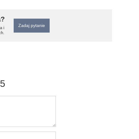
a?
Zadaj pytanie
a i
ch.
/5