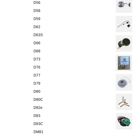
D56
D58
D59
D62
D63S
D66
D68
D73
D76
D77
D79
D80
D80C
D82e
D83
D83C
DM81