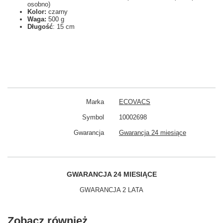
osobno)
Kolor:
czarny
Waga:
500 g
Długość
: 15 cm
Marka
ECOVACS
Symbol
10002698
Gwarancja
Gwarancja 24 miesiące
GWARANCJA 24 MIESIĄCE
GWARANCJA 2 LATA
Zobacz również