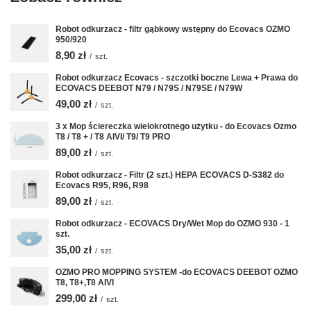
Robot odkurzacz - filtr gąbkowy wstępny do Ecovacs OZMO
950/920
8,90 zł
/
szt.
Robot odkurzacz Ecovacs - szczotki boczne Lewa + Prawa do
ECOVACS DEEBOT N79 / N79S / N79SE / N79W
49,00 zł
/
szt.
3 x Mop ściereczka wielokrotnego użytku - do Ecovacs Ozmo
T8 / T8 + / T8 AIVI/ T9/ T9 PRO
89,00 zł
/
szt.
Robot odkurzacz - Filtr (2 szt.) HEPA ECOVACS D-S382 do
Ecovacs R95, R96, R98
89,00 zł
/
szt.
Robot odkurzacz - ECOVACS Dry/Wet Mop do OZMO 930 - 1
szt.
35,00 zł
/
szt.
OZMO PRO MOPPING SYSTEM -do ECOVACS DEEBOT OZMO
T8, T8+,T8 AIVI
299,00 zł
/
szt.