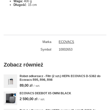
Waga:
400 g
Długość
: 15 cm
Marka
ECOVACS
Symbol
10002653
Zobacz również
Robot odkurzacz - Filtr (2 szt.) HEPA ECOVACS D-S382 do
Ecovacs R95, R96, R98
89,00 zł
/
szt.
ECOVACS DEEBOT X5 OMNI BLACK
2 590,00 zł
/
szt.