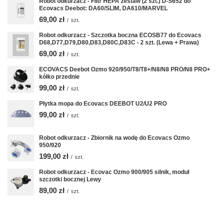
Robot odkurzacz - Filtr HEPA zestaw (2 szt.) D-S652 do
Ecovacs Deebot: DA60/SLIM, DA610/MARVEL
69,00 zł
/
szt.
Robot odkurzacz - Szczotka boczna ECOSB77 do Ecovacs
D68,D77,D79,D80,D83,D80C,D83C - 2 szt. (Lewa + Prawa)
69,00 zł
/
szt.
ECOVACS Deebot Ozmo 920/950/T8/T8+/N8/N8 PRO/N8 PRO+
kółko przednie
99,00 zł
/
szt.
Płytka mopa do Ecovacs DEEBOT U2/U2 PRO
99,00 zł
/
szt.
Robot odkurzacz - Zbiornik na wodę do Ecovacs Ozmo
950/920
199,00 zł
/
szt.
Robot odkurzacz - Ecovac Ozmo 900/905 silnik, moduł
szczotki bocznej Lewy
89,00 zł
/
szt.