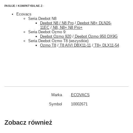
PASUJE / KOMPATYBILNE Z:
Ecovacs
Seria Deebot N8
Deebot N8 / N8 Pro
/
Deebot N8+ DLN26-
11EC
/
N8, N8+ N8 Pro+
Seria Deebot Ozmo 9:
Deebot Ozmo 920
/
Deebot Ozmo 950 DX9G
Seria Deebot Ozmo T8 (wszystkie)
Ozmo T8
/
T8 AIVI DBX11-11
/
T8+ DLX11-54
Marka
ECOVACS
Symbol
10002671
Zobacz również