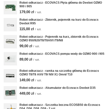
Robot odkurzacz - ECOVACS Płyta główna do Deebot OZMO
900 i 905
179,00 zł
/
szt.
Robot odkurzacz - Zbiornik, pojemnik na kurz do Ecovacs
Deebot R95
115,00 zł
/
szt.
Robot odkurzacz - Pojemnik na kurz, zbiornik do Ecovacs
OZMO 950/920/T8/T8AIVI /T9/N8
99,00 zł
/
szt.
Robot odkurzacz - ECOVACS pompa wody do OZMO 900 i 905
89,00 zł
/
szt.
Robot odkurzacz - ramka na szczotkę główną do Ecovacs
OZMO T8/T8 AiVi/ T9/ N9/ X1 Omni/ T10
149,00 zł
/
szt.
Robot odkurzacz - Akumulator do Ecovacs Deebot D35
449,00 zł
/
szt.
Robot odkurzacz - Szczotka boczna ECOSB50 do Ecovacs
D54, D56, D58, D59 - 2 szt.