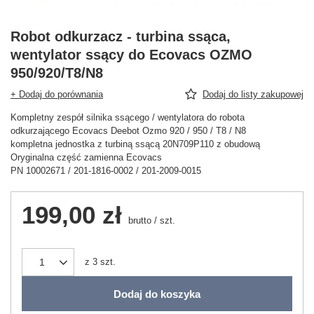
Robot odkurzacz - turbina ssąca,
wentylator ssący do Ecovacs OZMO
950/920/T8/N8
+ Dodaj do porównania
Dodaj do listy zakupowej
Kompletny zespół silnika ssącego / wentylatora do robota
odkurzającego Ecovacs Deebot Ozmo 920 / 950 / T8 / N8
kompletna jednostka z turbiną ssącą 20N709P110 z obudową
Oryginalna część zamienna Ecovacs
PN 10002671 / 201-1816-0002 / 201-2009-0015
199,00 zł
brutto
/
szt.
z
3
szt.
Dodaj do koszyka