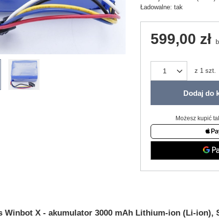
Ładowalne: tak
599,00 zł
b
z
1
szt.
Dodaj do 
Możesz kupić ta
 Winbot X - akumulator 3000 mAh Lithium-ion (Li-ion), 