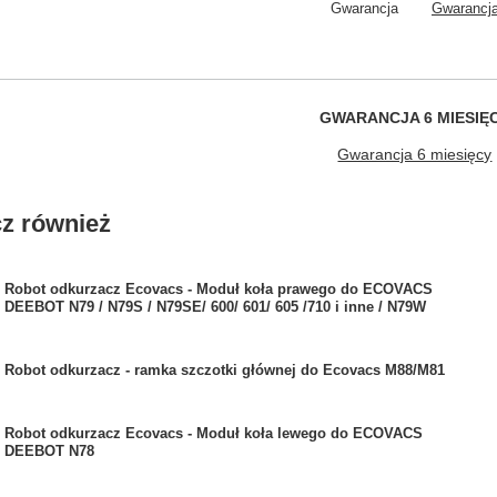
Gwarancja
Gwarancja
GWARANCJA 6 MIESIĘ
Gwarancja 6 miesięcy
z również
Robot odkurzacz Ecovacs - Moduł koła prawego do ECOVACS
DEEBOT N79 / N79S / N79SE/ 600/ 601/ 605 /710 i inne / N79W
Robot odkurzacz - ramka szczotki głównej do Ecovacs M88/M81
Robot odkurzacz Ecovacs - Moduł koła lewego do ECOVACS
DEEBOT N78