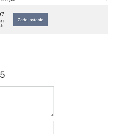
a?
Zadaj pytanie
a i
ch.
/5