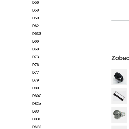
D56
D58
D59
D62
D63S
D66
D68
Zobac
D73
D76
D77
D79
D80
D80C
D82e
D83
D83C
DM81