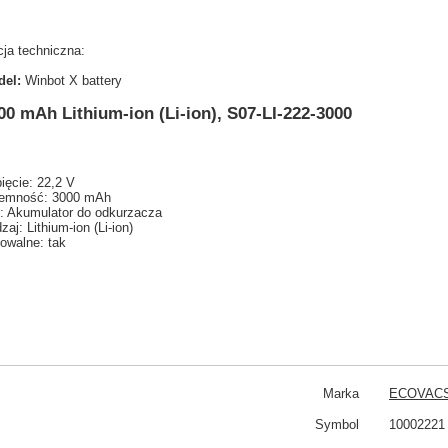
ja techniczna:
el:
Winbot X battery
00 mAh Lithium-ion (Li-ion), S07-LI-222-3000
ięcie: 22,2 V
emność: 3000 mAh
: Akumulator do odkurzacza
zaj: Lithium-ion (Li-ion)
owalne: tak
Marka
ECOVAC
Symbol
10002221