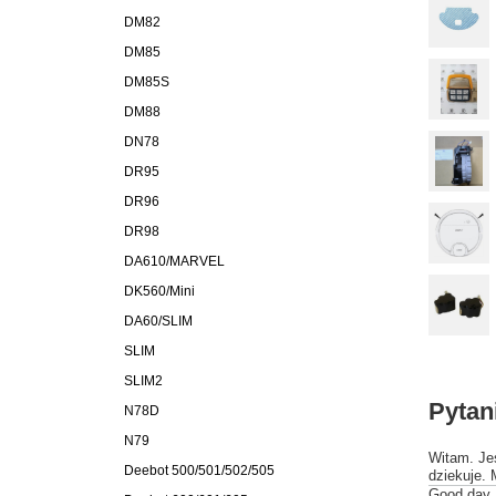
DM82
DM85
DM85S
DM88
DN78
DR95
DR96
DR98
DA610/MARVEL
DK560/Mini
DA60/SLIM
SLIM
SLIM2
Pytan
N78D
N79
Witam. Jes
Deebot 500/501/502/505
dziekuje.
Good day, 