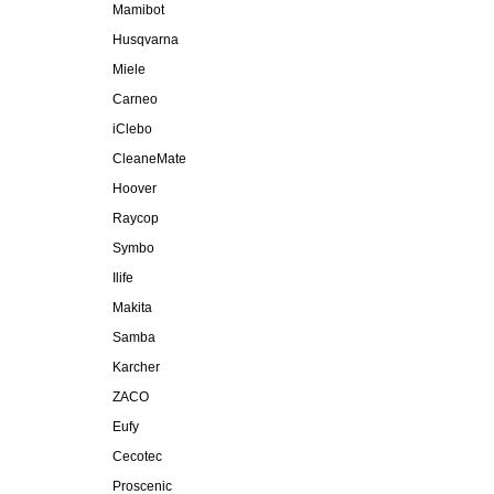
Mamibot
Husqvarna
Miele
Carneo
iClebo
CleaneMate
Hoover
Raycop
Symbo
Ilife
Makita
Samba
Karcher
ZACO
Eufy
Cecotec
Proscenic