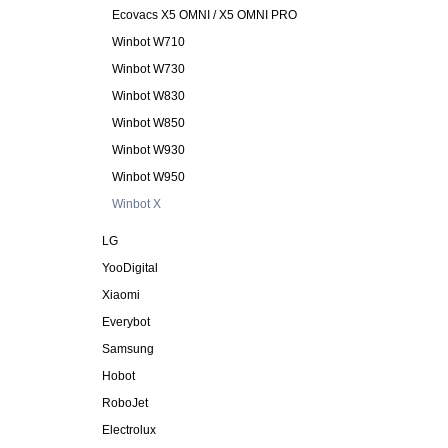
Ecovacs X5 OMNI / X5 OMNI PRO
Winbot W710
Winbot W730
Winbot W830
Winbot W850
Winbot W930
Winbot W950
Winbot X
LG
YooDigital
Xiaomi
Everybot
Samsung
Hobot
RoboJet
Electrolux