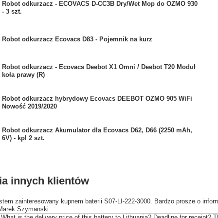
Robot odkurzacz - ECOVACS D-CC3B Dry/Wet Mop do OZMO 930
- 3 szt.
Robot odkurzacz Ecovacs D83 - Pojemnik na kurz
Robot odkurzacz - Ecovacs Deebot X1 Omni / Deebot T20 Moduł
koła prawy (R)
Robot odkurzacz hybrydowy Ecovacs DEEBOT OZMO 905 WiFi
Nowość 2019/2020
Robot odkurzacz Akumulator dla Ecovacs D62, D66 (2250 mAh,
6V) - kpl 2 szt.
ia innych klientów
tem zainteresowany kupnem baterii S07-LI-222-3000. Bardzo prosze o inform
 Marek Szymanski
What is the delivery price of this battery to Lithuania? Deadline for receipt? 