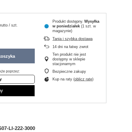
Produkt dostępny
Wysyłka
rutto
/
szt.
w poniedziałek
(1 szt. w
magazynie)
Tania i szybka dostawa
14
dni na łatwy zwrot
Ten produkt nie jest
koszyka
dostępny w sklepie
stacjonarnym
kże poprzez:
Bezpieczne zakupy
Kup na raty (
oblicz ratę
)
S07-LI-222-3000