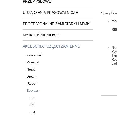
PRZEMYSŁOWE
URZĄDZENIA PRASOWALNICZE
Specyfikac
Mod
PROFESJONALNE ZAMIATARKI I MYJKI
30
MYJKI CIŚNIENIOWE
AKCESORIA I CZĘŚCI ZAMIENNE
Nap
Poj
Zamienniki
Typ
Rod
Moneual
Ład
Neato
Dream
IRobot
Ecovacs
D35
D45
D54