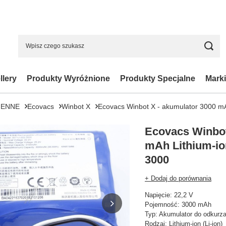
llery
Produkty Wyróżnione
Produkty Specjalne
Marki
IENNE
Ecovacs
Winbot X
Ecovacs Winbot X - akumulator 3000 mAh
Ecovacs Winbot
mAh Lithium-ion
3000
+ Dodaj do porównania
Napięcie: 22,2 V
Pojemność: 3000 mAh
Typ: Akumulator do odkurz
Rodzaj: Lithium-ion (Li-ion)