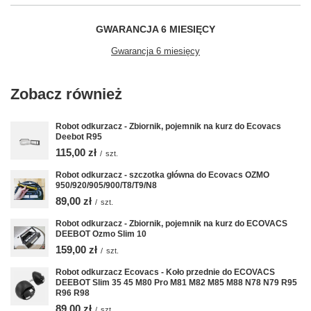
GWARANCJA 6 MIESIĘCY
Gwarancja 6 miesięcy
Zobacz również
Robot odkurzacz - Zbiornik, pojemnik na kurz do Ecovacs
Deebot R95
115,00 zł
/
szt.
Robot odkurzacz - szczotka główna do Ecovacs OZMO
950/920/905/900/T8/T9/N8
89,00 zł
/
szt.
Robot odkurzacz - Zbiornik, pojemnik na kurz do ECOVACS
DEEBOT Ozmo Slim 10
159,00 zł
/
szt.
Robot odkurzacz Ecovacs - Koło przednie do ECOVACS
DEEBOT Slim 35 45 M80 Pro M81 M82 M85 M88 N78 N79 R95
R96 R98
89,00 zł
/
szt.