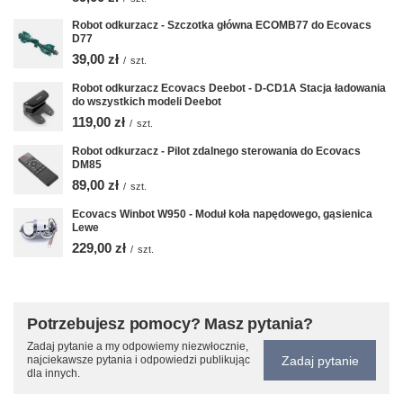
Robot odkurzacz - Szczotka główna ECOMB77 do Ecovacs
D77
39,00 zł
/
szt.
Robot odkurzacz Ecovacs Deebot - D-CD1A Stacja ładowania
do wszystkich modeli Deebot
119,00 zł
/
szt.
Robot odkurzacz - Pilot zdalnego sterowania do Ecovacs
DM85
89,00 zł
/
szt.
Ecovacs Winbot W950 - Moduł koła napędowego, gąsienica
Lewe
229,00 zł
/
szt.
Potrzebujesz pomocy? Masz pytania?
Zadaj pytanie a my odpowiemy niezwłocznie,
Zadaj pytanie
najciekawsze pytania i odpowiedzi publikując
dla innych.