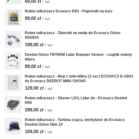
69,00 zł
/
szt.
Robot odkurzacz Ecovacs D83 - Pojemnik na kurz
99,00 zł
/
szt.
Robot odkurzacz - Zbiornik na wodę do Ecovacs Ozmo
950/920
199,00 zł
/
szt.
Deebot Ozmo T8/T9/N8 Lidar Bumper Sensor - czujnik osłony
lidara
89,00 zł
/
szt.
Robot odkurzacz - Mop z mikrofibry (3 szt.) ECOVACS D-S803
do Ecovacs DEEBOT MINI / DK560
129,00 zł
/
szt.
Robot odkurzacz - Skaner LDS, Lidar do - Ecovacs Deebot
R95
299,00 zł
/
szt.
Robot odkurzacz - Turbina ssąca, wentylator do Ecovacs
Deebot Ozmo Slim 10
169,00 zł
/
szt.