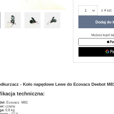
z
4
szt.
Dodaj do 
Możesz kupić ta
odkurzacz - Koło napędowe Lewe do Ecovacs Deebot M8
ikacja techniczna:
el:
Ecovacs M81
or:
czarny
ga:
0,8 kg
pięcie
: 12 V