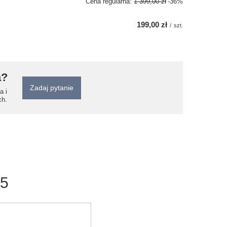
Cena regularna:
1 399,00 zł
-36%
199,00 zł
/
szt.
a?
Zadaj pytanie
a i
ch.
/5