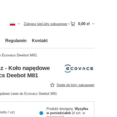
0,00 zł
Zaloguj się
Listy zakupowe
Regulamin
Kontakt
o Ecovacs Deebot M81
z - Koło napędowe
cs Deebot M81
Dodaj do listy zakupowej
apędowe Lewe do Ecovacs Deebot M81
Produkt dostępny
Wysyłka
rutto
/
szt.
w poniedziałek
(4 szt. w