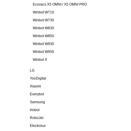
Ecovacs X5 OMNI / X5 OMNI PRO
Winbot W710
Winbot W730
Winbot W830
Winbot W850
Winbot W930
Winbot W950
Winbot X
LG
YooDigital
Xiaomi
Everybot
Samsung
Hobot
RoboJet
Electrolux