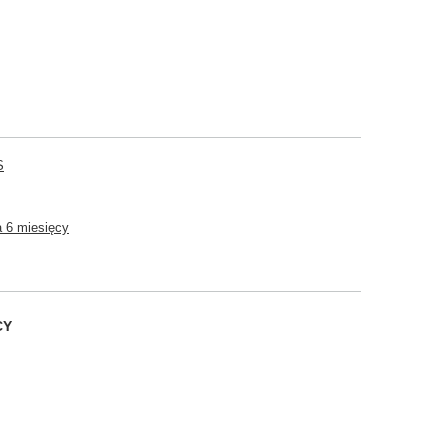
S
 6 miesięcy
CY