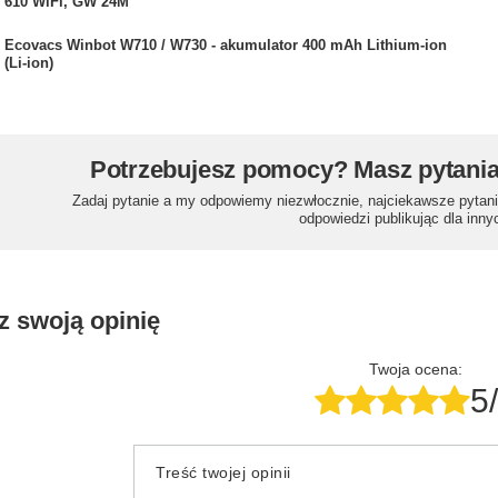
610 WiFi, GW 24M
Ecovacs Winbot W710 / W730 - akumulator 400 mAh Lithium-ion
(Li-ion)
Potrzebujesz pomocy? Masz pytani
Zadaj pytanie a my odpowiemy niezwłocznie, najciekawsze pytani
odpowiedzi publikując dla inny
z swoją opinię
Twoja ocena:
5
Treść twojej opinii