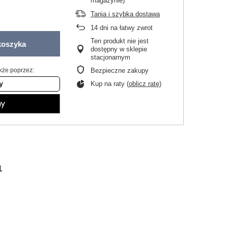
magazynie)
Tania i szybka dostawa
14
dni na łatwy zwrot
Ten produkt nie jest
koszyka
dostępny w sklepie
stacjonarnym
kże poprzez:
Bezpieczne zakupy
Kup na raty (
oblicz ratę
)
1