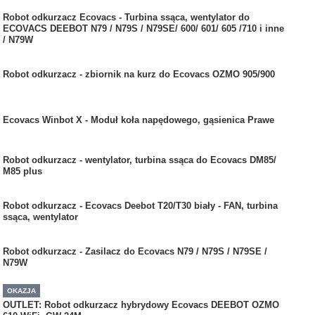
Robot odkurzacz Ecovacs - Turbina ssąca, wentylator do
ECOVACS DEEBOT N79 / N79S / N79SE/ 600/ 601/ 605 /710 i inne
/ N79W
Robot odkurzacz - zbiornik na kurz do Ecovacs OZMO 905/900
Ecovacs Winbot X - Moduł koła napędowego, gąsienica Prawe
Robot odkurzacz - wentylator, turbina ssąca do Ecovacs DM85/
M85 plus
Robot odkurzacz - Ecovacs Deebot T20/T30 biały - FAN, turbina
ssąca, wentylator
Robot odkurzacz - Zasilacz do Ecovacs N79 / N79S / N79SE /
N79W
OKAZJA
OUTLET: Robot odkurzacz hybrydowy Ecovacs DEEBOT OZMO