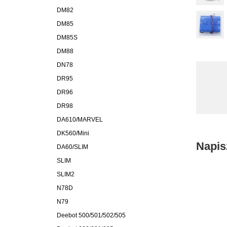
DM82
DM85
DM85S
DM88
DN78
DR95
DR96
DR98
DA610/MARVEL
DK560/Mini
Napis
DA60/SLIM
SLIM
SLIM2
N78D
N79
Deebot 500/501/502/505