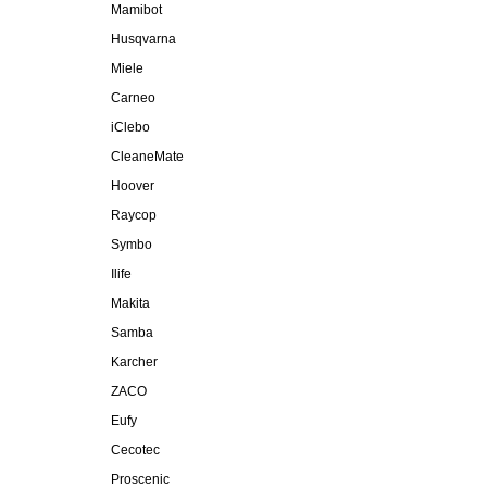
Mamibot
Husqvarna
Miele
Carneo
iClebo
CleaneMate
Hoover
Raycop
Symbo
Ilife
Makita
Samba
Karcher
ZACO
Eufy
Cecotec
Proscenic