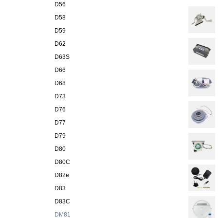
D56
D58
D59
D62
D63S
D66
D68
D73
D76
D77
D79
D80
D80C
D82e
D83
D83C
DM81