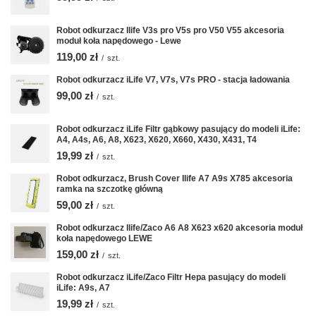
Robot odkurzacz Ilife V3s pro V5s pro V50 V55 akcesoria
moduł koła napędowego - Lewe
119,00 zł
/
szt.
Robot odkurzacz iLife V7, V7s, V7s PRO - stacja ładowania
99,00 zł
/
szt.
Robot odkurzacz iLife Filtr gąbkowy pasujący do modeli iLife:
A4, A4s, A6, A8, X623, X620, X660, X430, X431, T4
19,99 zł
/
szt.
Robot odkurzacz, Brush Cover Ilife A7 A9s X785 akcesoria
ramka na szczotkę główną
59,00 zł
/
szt.
Robot odkurzacz Ilife/Zaco A6 A8 X623 x620 akcesoria moduł
koła napędowego LEWE
159,00 zł
/
szt.
Robot odkurzacz iLife/Zaco Filtr Hepa pasujący do modeli
iLife: A9s, A7
19,99 zł
/
szt.