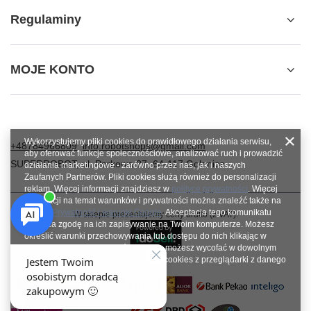
Regulaminy
MOJE KONTO
Wykorzystujemy pliki cookies do prawidłowego działania serwisu,
+48784966809
info.robotshops@gmail.com
aby oferować funkcje społecznościowe, analizować ruch i prowadzić
SUPERROBOT
,
ul. Parkowa 27
,
64-117
Gołanice
działania marketingowe - zarówno przez nas, jak i naszych
Zaufanych Partnerów. Pliki cookies służą również do personalizacji
reklam. Więcej informacji znajdziesz w
polityce prywatności
. Więcej
informacji na temat warunków i prywatności można znaleźć także na
stronie
Prywatność i warunki Google
. Akceptacja tego komunikatu
W sklepie prezentujemy ceny brutto (z VAT).
oznacza zgodę na ich zapisywanie na Twoim komputerze. Możesz
określić warunki przechowywania lub dostępu do nich klikając w
zakładkę „Konfiguracja zgód”. Zgodę możesz wycofać w dowolnym
momencie poprzez usunięcie plików cookies z przeglądarki z danego
urządzenia końcowego.
Zamknij