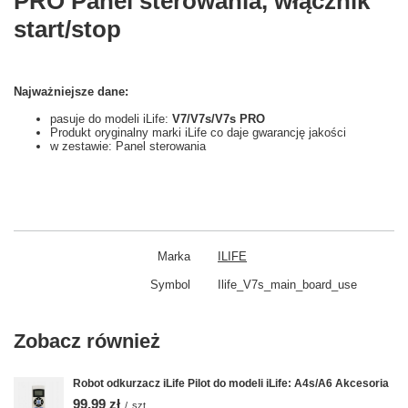
PRO Panel sterowania, włącznik
start/stop
Najważniejsze dane:
pasuje do modeli iLife:
V7/V7s/V7s PRO
Produkt oryginalny marki iLife co daje gwarancję jakości
w zestawie:
Panel sterowania
Marka
ILIFE
Symbol
Ilife_V7s_main_board_use
Zobacz również
Robot odkurzacz iLife Pilot do modeli iLife: A4s/A6 Akcesoria
99,99 zł
/
szt.