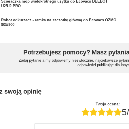
Ścieraczka mop wielokrotnego użytku do Ecovacs DEEBOT
U2/U2 PRO
Robot odkurzacz - ramka na szczotkę główną do Ecovacs OZMO
905/900
Potrzebujesz pomocy? Masz pytani
Zadaj pytanie a my odpowiemy niezwłocznie, najciekawsze pytani
odpowiedzi publikując dla inny
z swoją opinię
Twoja ocena:
5