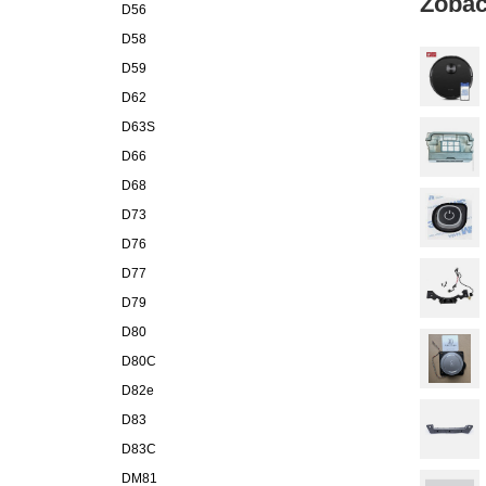
Zobac
D56
D58
D59
D62
D63S
D66
D68
D73
D76
D77
D79
D80
D80C
D82e
D83
D83C
DM81