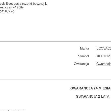
el:
Ecovacs szczotki bocznej L
or:
czarny/ żółty
ga:
0,5 kg
Marka
ECOVAC
Symbol
10001112
Gwarancja
Gwarancja
GWARANCJA 24 MIESIĄ
GWARANCJA 2 LATA