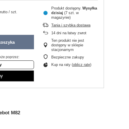
Produkt dostępny
Wysyłka
rutto
/
szt.
dzisiaj
(7 szt. w
magazynie)
Tania i szybka dostawa
14
dni na łatwy zwrot
Ten produkt nie jest
koszyka
dostępny w sklepie
stacjonarnym
kże poprzez:
Bezpieczne zakupy
Kup na raty (
oblicz ratę
)
eebot M82