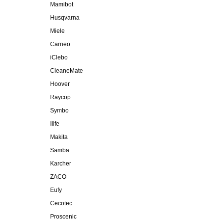
Mamibot
Husqvarna
Miele
Carneo
iClebo
CleaneMate
Hoover
Raycop
Symbo
Ilife
Makita
Samba
Karcher
ZACO
Eufy
Cecotec
Proscenic