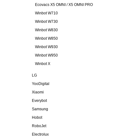
Ecovacs X5 OMNI / X5 OMNI PRO
Winbot W710
Winbot W730
Winbot W830
Winbot W850
Winbot W930
Winbot W950
Winbot X
LG
YooDigital
Xiaomi
Everybot
Samsung
Hobot
RoboJet
Electrolux