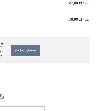
27,00 zł
/
szt.
79,00 zł
/
szt.
a?
Zadaj pytanie
a i
ch.
/5