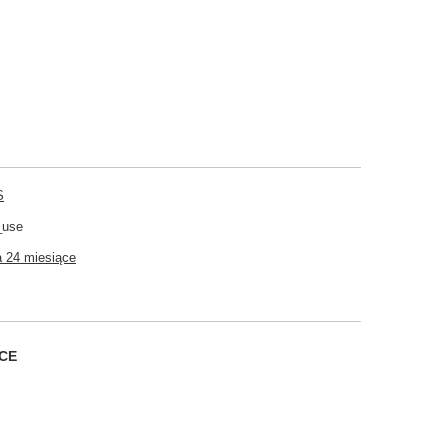
S
_use
 24 miesiące
CE