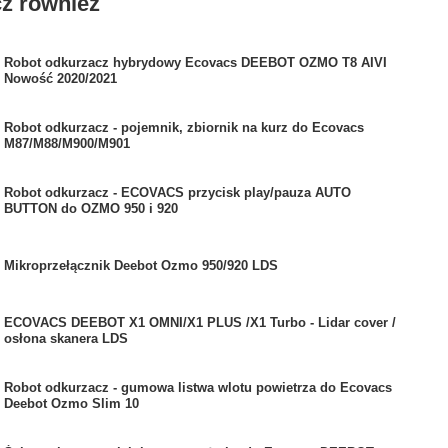
z również
Robot odkurzacz hybrydowy Ecovacs DEEBOT OZMO T8 AIVI
Nowość 2020/2021
Robot odkurzacz - pojemnik, zbiornik na kurz do Ecovacs
M87/M88/M900/M901
Robot odkurzacz - ECOVACS przycisk play/pauza AUTO
BUTTON do OZMO 950 i 920
Mikroprzełącznik Deebot Ozmo 950/920 LDS
ECOVACS DEEBOT X1 OMNI/X1 PLUS /X1 Turbo - Lidar cover /
osłona skanera LDS
Robot odkurzacz - gumowa listwa wlotu powietrza do Ecovacs
Deebot Ozmo Slim 10