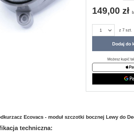
149,00 zł
b
z
7
szt.
Dodaj do 
Możesz kupić ta
dkurzacz Ecovacs - moduł szczotki bocznej Lewy do D
ikacja techniczna: