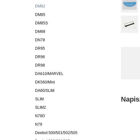
DM82
DM85
DM85S
DM88
DN78
DR95
DR96
DR98
DA610/MARVEL
DK560/Mini
DA60/SLIM
Napis
SLIM
SLIM2
N78D
N79
Deebot 500/501/502/505