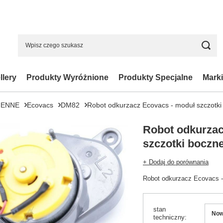
llery
Produkty Wyróżnione
Produkty Specjalne
Marki
IENNE
Ecovacs
DM82
Robot odkurzacz Ecovacs - moduł szczotk
Robot odkurzac
szczotki boczn
+ Dodaj do porównania
Robot odkurzacz Ecovacs -
stan
No
techniczny