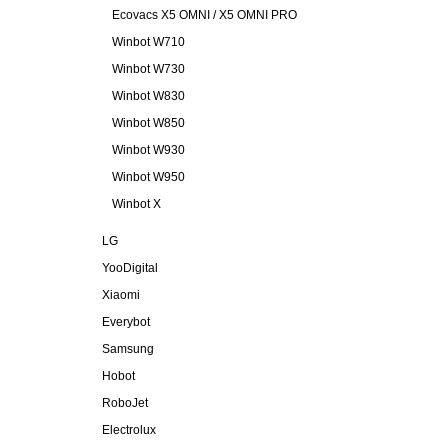
Ecovacs X5 OMNI / X5 OMNI PRO
Winbot W710
Winbot W730
Winbot W830
Winbot W850
Winbot W930
Winbot W950
Winbot X
LG
YooDigital
Xiaomi
Everybot
Samsung
Hobot
RoboJet
Electrolux