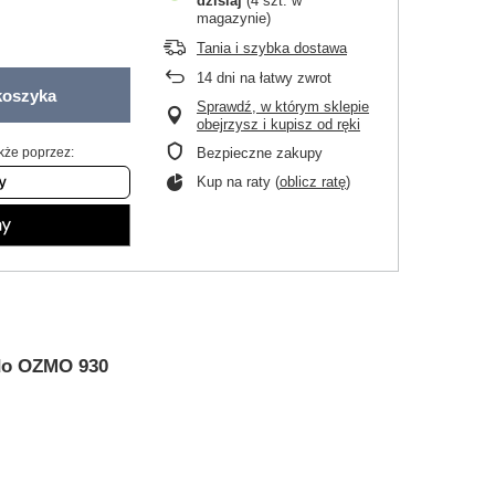
dzisiaj
(4 szt. w
magazynie)
Tania i szybka dostawa
14
dni na łatwy zwrot
koszyka
Sprawdź, w którym sklepie
obejrzysz i kupisz od ręki
kże poprzez:
Bezpieczne zakupy
Kup na raty (
oblicz ratę
)
 do OZMO 930