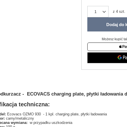
z
4
szt.
Dodaj do 
Możesz kupić ta
dkurzacz - ECOVACS charging plate, płytki ładowania
ikacja techniczna:
el:
Ecovacs OZMO 930 - 1 kpl. charging plate, płytki ładowania
or:
carny/metaliczny
ecana wymiana:
w przypadku uszkodzenia
ga:
100
g