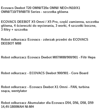
Ecovacs Deebot T20 OMNI/T20e OMNI/ NEO+/N10/X1
OMNI/T10/T9/N8/T8 Series - szczotka główna
ECOVACS DEEBOT X5 Omni / X5 Pro, część zamienna, szczotka
główna, 4 ściereczki do wycierania, 3 worki, 4 szczotki boczne,
3 filtry + szczotka
Robot odkurzacz Ecovacs - zderzak przedni do ECOVACS
DEEBOT M88
Robot odkurzacz Ecovacs Deebot M87/M88/900/901 - Filtr Hepa
Robot odkurzacz - ECOVACS Deebot 900/901 - Core Board
Robot odkurzacz - Ecovacs Deebot X1 Omni - FAN, turbina
ssąca, wentylator
Robot odkurzacz Akumulator dla Ecovacs D54, D56, D58, D59
14,4V-1800MAH NI-MH