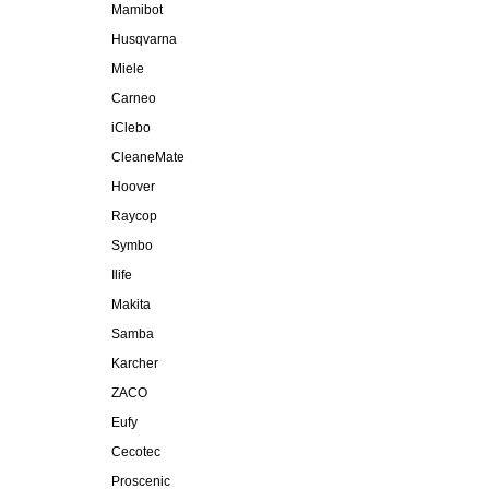
Mamibot
Husqvarna
Miele
Carneo
iClebo
CleaneMate
Hoover
Raycop
Symbo
Ilife
Makita
Samba
Karcher
ZACO
Eufy
Cecotec
Proscenic