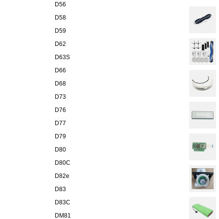
D56
D58
D59
D62
D63S
D66
D68
D73
D76
D77
D79
D80
D80C
D82e
D83
D83C
DM81