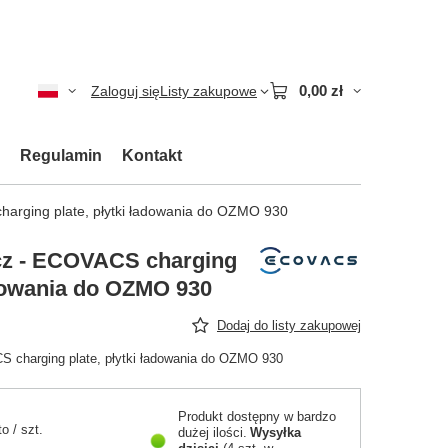
0,00 zł
Zaloguj się
Listy zakupowe
Regulamin
Kontakt
arging plate, płytki ładowania do OZMO 930
cz - ECOVACS charging
adowania do OZMO 930
Dodaj do listy zakupowej
 charging plate, płytki ładowania do OZMO 930
Produkt dostępny w bardzo
to
/
szt.
dużej ilości
Wysyłka