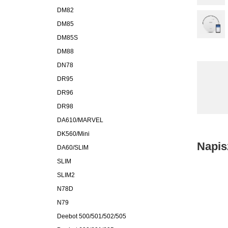
DM82
DM85
DM85S
DM88
DN78
DR95
DR96
DR98
DA610/MARVEL
DK560/Mini
Napis
DA60/SLIM
SLIM
SLIM2
N78D
N79
Deebot 500/501/502/505