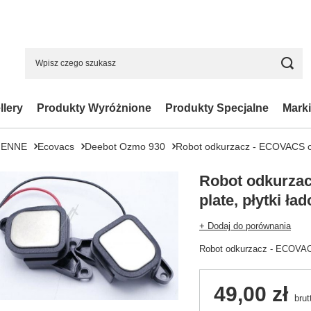
llery
Produkty Wyróżnione
Produkty Specjalne
Marki
IENNE
Ecovacs
Deebot Ozmo 930
Robot odkurzacz - ECOVACS ch
Robot odkurza
plate, płytki ł
+ Dodaj do porównania
Robot odkurzacz - ECOVACS
49,00 zł
brut