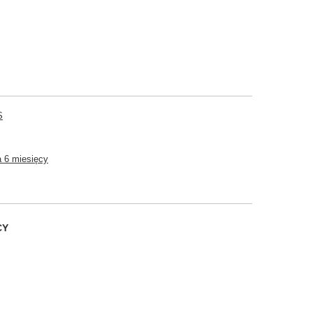
S
 6 miesięcy
CY