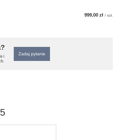
999,00 zł
/
szt.
a?
Zadaj pytanie
a i
ch.
/5